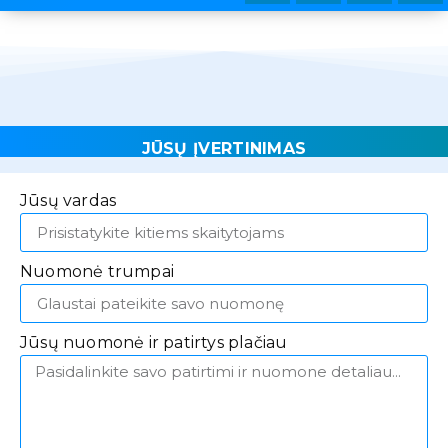
JŪSŲ ĮVERTINIMAS
Jūsų vardas
Nuomonė trumpai
Jūsų nuomonė ir patirtys plačiau