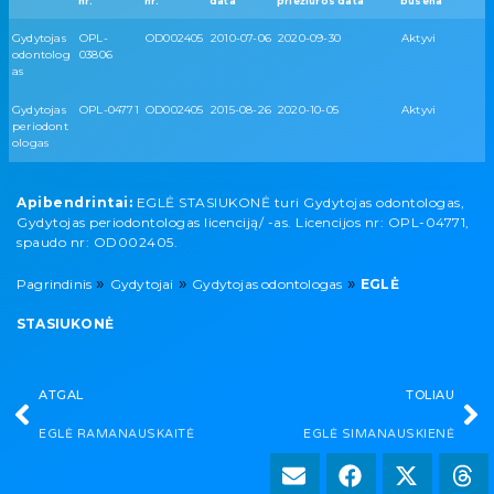
nr.
nr.
data
priežiūros data
būsena
Gydytojas
OPL-
OD002405
2010-07-06
2020-09-30
Aktyvi
odontolog
03806
as
Gydytojas
OPL-04771
OD002405
2015-08-26
2020-10-05
Aktyvi
periodont
ologas
Apibendrintai:
EGLĖ STASIUKONĖ turi Gydytojas odontologas,
Gydytojas periodontologas licenciją/ -as. Licencijos nr: OPL-04771,
spaudo nr: OD002405.
»
»
»
Pagrindinis
Gydytojai
Gydytojas odontologas
EGLĖ
STASIUKONĖ
ATGAL
TOLIAU
EGLĖ RAMANAUSKAITĖ
EGLĖ SIMANAUSKIENĖ