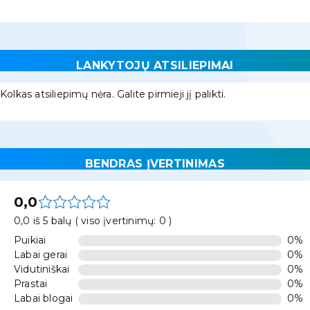
LANKYTOJŲ ATSILIEPIMAI
Kolkas atsiliepimų nėra. Galite pirmieji jį palikti.
BENDRAS ĮVERTINIMAS
0,0
0,0 iš 5 balų ( viso įvertinimų: 0 )
Puikiai
0%
Labai gerai
0%
Vidutiniškai
0%
Prastai
0%
Labai blogai
0%