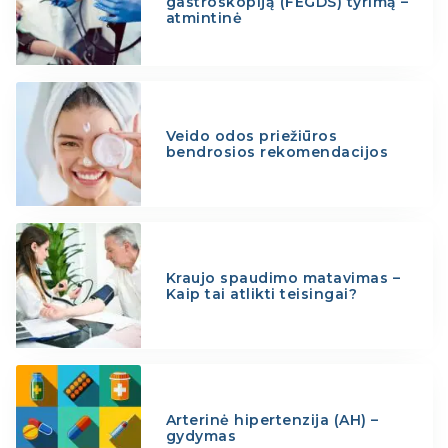
gastroskopiją (FEGDS) tyrimą –
atmintinė
Veido odos priežiūros
bendrosios rekomendacijos
Kraujo spaudimo matavimas –
Kaip tai atlikti teisingai?
Arterinė hipertenzija (AH) –
gydymas