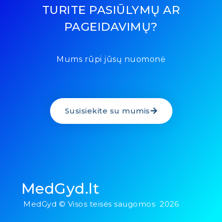
TURITE PASIŪLYMŲ AR
PAGEIDAVIMŲ?
Mums rūpi jūsų nuomonė
Susisiekite su mumis
MedGyd.lt
MedGyd © Visos teisės saugomos 2026