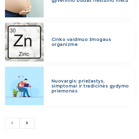
gyvenimo būdas nėštumo metu
Cinko vaidmuo žmogaus
organizme
Nuovargis: priežastys,
simptomai ir tradicinės gydymo
priemonės