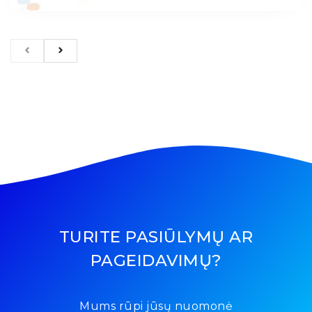
TURITE PASIŪLYMŲ AR
PAGEIDAVIMŲ?
Mums rūpi jūsų nuomonė