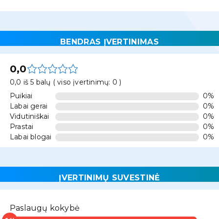
BENDRAS ĮVERTINIMAS
0,0
0,0 iš 5 balų ( viso įvertinimų: 0 )
Puikiai
0%
Labai gerai
0%
Vidutiniškai
0%
Prastai
0%
Labai blogai
0%
ĮVERTINIMŲ SUVESTINĖ
Paslaugų kokybė