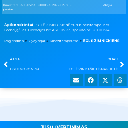
Kinezitera
ASL-05133
KT001314
2022-02-17
-
Aktyvi
peutas
Apibendrintai:
EGLĖ ZIMNICKIENĖ turi Kineziterapeutas
licenciją/ -as. Licencijos nr: ASL-05133, spaudo nr: KT001314.
»
»
»
Pagrindinis
Gydytojai
Kineziterapeutas
EGLĖ ZIMNICKIENĖ
ATGAL
TOLIAU
EGLĖ VORONINA
EGLĖ VINDAŠIŪTĖ-NARBUTĖ
JŪSŲ ĮVERTINIMAS