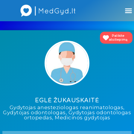
Atsiliepimai apie gydytojus
Atsiliepimai apie įstaigas
Palikite
atsiliepimą
EGLĖ ŽUKAUSKAITĖ
Gydytojas anesteziologas reanimatologas,
Gydytojas odontologas, Gydytojas odontologas
ortopedas, Medicinos gydytojas