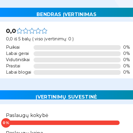
BENDRAS ĮVERTINIMAS
0,0
0,0 iš 5 balų ( viso įvertinimų: 0 )
Puikiai
0%
Labai gerai
0%
Vidutiniškai
0%
Prastai
0%
Labai blogai
0%
ĮVERTINIMŲ SUVESTINĖ
Paslaugų kokybė