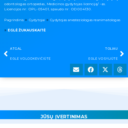
odontologas ortopedas, Medicinos gydytojas licenciją/ -as.
Licencijos nr: OPL-05401, spaudo nr: OD004130.
»
»
Pagrindinis
Gydytojai
Gydytojas anesteziologas reanimatologas
»
EGLĖ ŽUKAUSKAITĖ
ATGAL
TOLIAU
EGLĖ VOLODKEVIČIŪTĖ
EGLĖ VOSYLIŪTĖ
JŪSŲ ĮVERTINIMAS