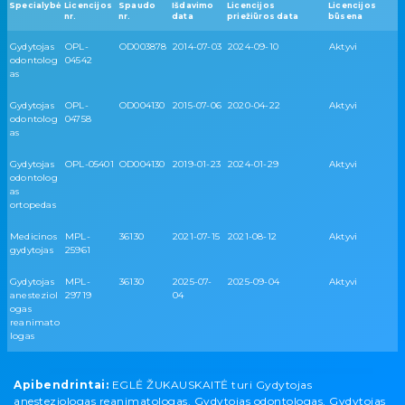
Specialybė
Licencijos
Spaudo
Išdavimo
Licencijos
Licencijos
nr.
nr.
data
priežiūros data
būsena
Gydytojas
OPL-
OD003878
2014-07-03
2024-09-10
Aktyvi
odontolog
04542
as
Gydytojas
OPL-
OD004130
2015-07-06
2020-04-22
Aktyvi
odontolog
04758
as
Gydytojas
OPL-05401
OD004130
2019-01-23
2024-01-29
Aktyvi
odontolog
as
ortopedas
Medicinos
MPL-
36130
2021-07-15
2021-08-12
Aktyvi
gydytojas
25961
Gydytojas
MPL-
36130
2025-07-
2025-09-04
Aktyvi
anesteziol
29719
04
ogas
reanimato
logas
Apibendrintai:
EGLĖ ŽUKAUSKAITĖ turi Gydytojas
anesteziologas reanimatologas, Gydytojas odontologas, Gydytojas