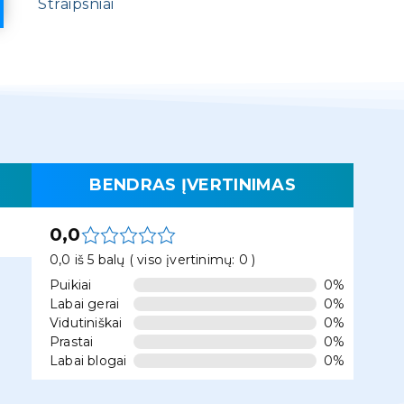
Straipsniai
BENDRAS ĮVERTINIMAS
0,0
0,0 iš 5 balų ( viso įvertinimų: 0 )
Puikiai
0%
Labai gerai
0%
Vidutiniškai
0%
Prastai
0%
Labai blogai
0%