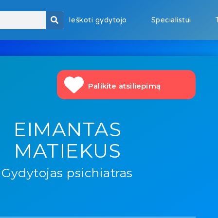
Ieškoti gydytojo
Specialistui
Palikite atsiliepimą
EIMANTAS
MATIEKUS
Gydytojas psichiatras