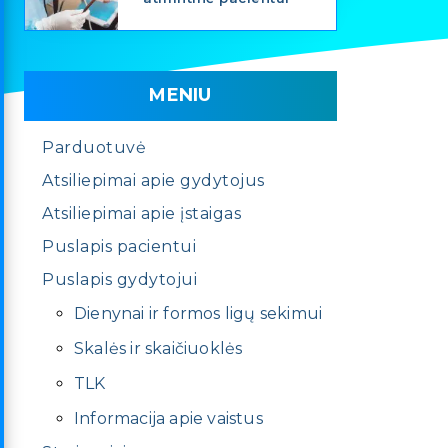
MENIU
Parduotuvė
Atsiliepimai apie gydytojus
Atsiliepimai apie įstaigas
Puslapis pacientui
Puslapis gydytojui
Dienynai ir formos ligų sekimui
Skalės ir skaičiuoklės
TLK
Informacija apie vaistus