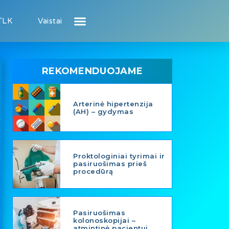
TLK
Vaistai
Atsiliepimai apie gydytojus
Atsiliepimai apie įstaigas
Puslapis pacientui
Puslapis gydytojui
REKOMENDUOJAME
Arterinė hipertenzija
(AH) – gydymas
Proktologiniai tyrimai ir
pasiruošimas prieš
procedūrą
Pasiruošimas
kolonoskopijai –
atmintinė pacientui