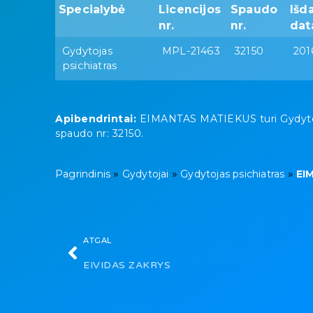
Specialybė
Licencijos
Spaudo
Išd
nr.
nr.
dat
Gydytojas
MPL-21463
32150
201
psichiatras
Apibendrintai:
EIMANTAS MATIEKUS turi Gydytojas 
spaudo nr: 32150.
»
»
»
Pagrindinis
Gydytojai
Gydytojas psichiatras
EI
ATGAL
EIVIDAS ZAKRYS