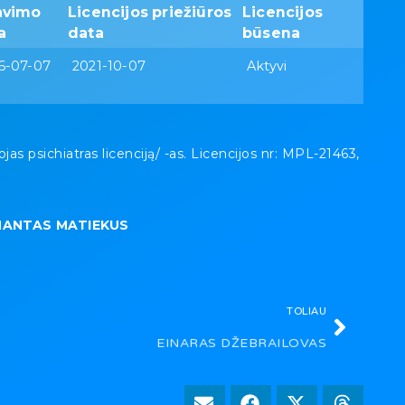
avimo
Licencijos priežiūros
Licencijos
a
data
būsena
6-07-07
2021-10-07
Aktyvi
psichiatras licenciją/ -as. Licencijos nr: MPL-21463,
MANTAS MATIEKUS
TOLIAU
EINARAS DŽEBRAILOVAS