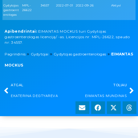
Gydytojas
MPL-
34557
2022-07-01
2022-09-26
Aktyvi
gastroent
26622
erologas
Apibendrintai:
EIMANTAS MOCKUS turi Gydytojas
gastroenterologas licenciją/ -as. Licencijos nr: MPL-26622, spaudo
nr: 34557.
»
»
»
Pagrindinis
Gydytojai
Gydytojas gastroenterologas
EIMANTAS
MOCKUS
ATGAL
TOLIAU
EKATERINA DEGTYAREVA
EIMANTAS MUNDINAS