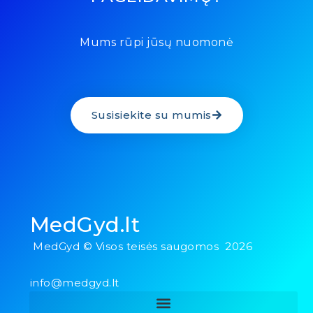
Mums rūpi jūsų nuomonė
Susisiekite su mumis
MedGyd.lt
MedGyd © Visos teisės saugomos 2026
info@medgyd.lt