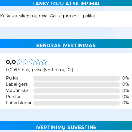
LANKYTOJŲ ATSILIEPIMAI
Kolkas atsiliepimų nėra. Galite pirmieji jį palikti.
BENDRAS ĮVERTINIMAS
0,0
0,0 iš 5 balų ( viso įvertinimų: 0 )
Puikiai
0%
Labai gerai
0%
Vidutiniškai
0%
Prastai
0%
Labai blogai
0%
ĮVERTINIMŲ SUVESTINĖ