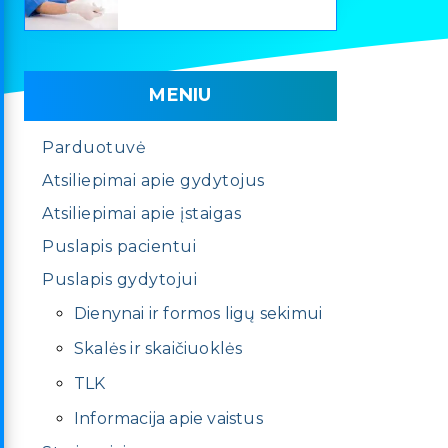
MENIU
Parduotuvė
Atsiliepimai apie gydytojus
Atsiliepimai apie įstaigas
Puslapis pacientui
Puslapis gydytojui
Dienynai ir formos ligų sekimui
Skalės ir skaičiuoklės
TLK
Informacija apie vaistus