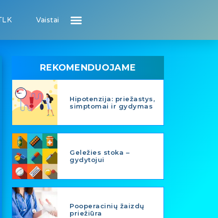
TLK
Vaistai
Atsiliepimai apie gydytojus
Atsiliepimai apie įstaigas
Puslapis pacientui
Puslapis gydytojui
REKOMENDUOJAME
Hipotenzija: priežastys,
simptomai ir gydymas
Geležies stoka –
gydytojui
Pooperacinių žaizdų
priežiūra