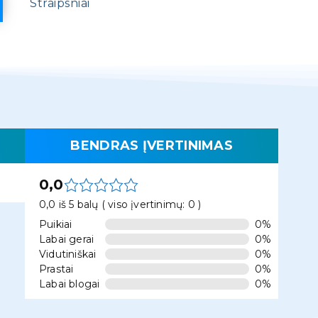
Straipsniai
BENDRAS ĮVERTINIMAS
0,0
0,0 iš 5 balų ( viso įvertinimų: 0 )
Puikiai
0%
Labai gerai
0%
Vidutiniškai
0%
Prastai
0%
Labai blogai
0%