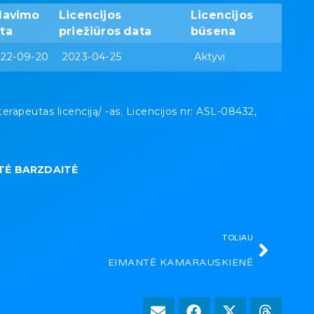
davimo
Licencijos
Licencijos
ta
priežiūros data
būsena
022-09-20
2023-04-25
Aktyvi
peutas licenciją/ -as. Licencijos nr: ASL-08432,
TĖ BARZDAITĖ
TOLIAU
EIMANTĖ KAMARAUSKIENĖ