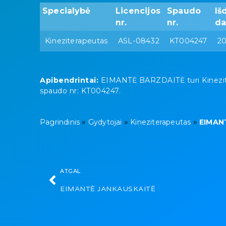
Specialybė
Licencijos
Spaudo
Iš
nr.
nr.
da
Kineziterapeutas
ASL-08432
KT004247
2
Apibendrintai:
EIMANTĖ BARZDAITĖ turi Kinezitera
spaudo nr: KT004247.
»
»
»
Pagrindinis
Gydytojai
Kineziterapeutas
EIMAN
ATGAL
EIMANTĖ JANKAUSKAITĖ