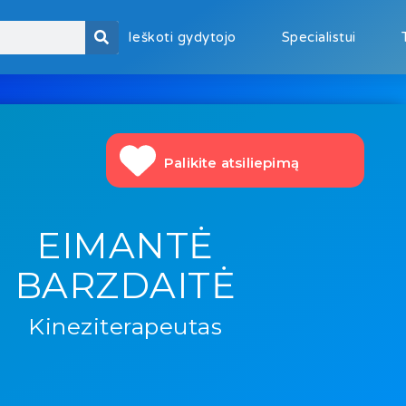
Ieškoti gydytojo
Specialistui
Palikite atsiliepimą
EIMANTĖ
BARZDAITĖ
Kineziterapeutas