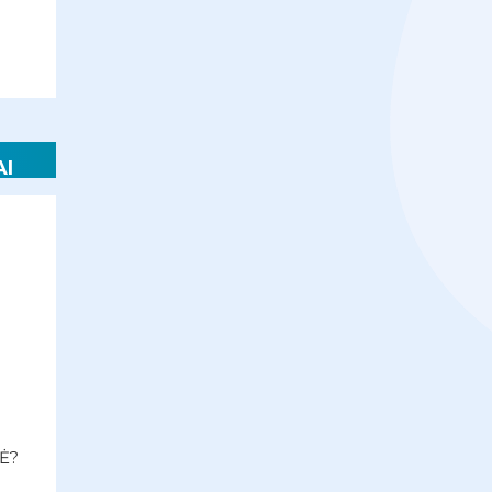
AI
Ė?