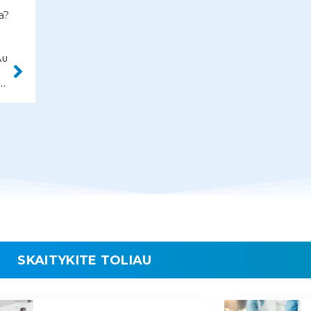
a?
AU
TĖ KAMARAUSKIENĖ
SKAITYKITE TOLIAU