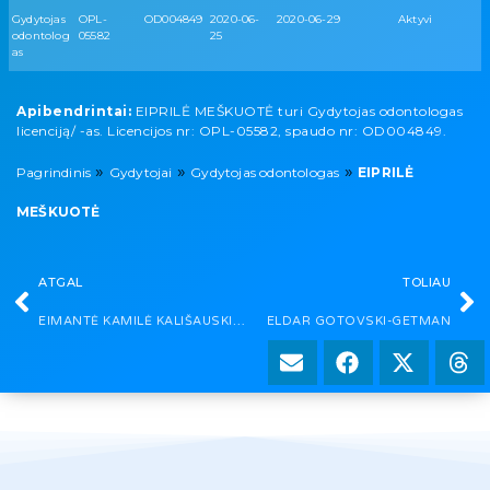
Gydytojas
OPL-
OD004849
2020-06-
2020-06-29
Aktyvi
odontolog
05582
25
as
Apibendrintai:
EIPRILĖ MEŠKUOTĖ turi Gydytojas odontologas
licenciją/ -as. Licencijos nr: OPL-05582, spaudo nr: OD004849.
»
»
»
Pagrindinis
Gydytojai
Gydytojas odontologas
EIPRILĖ
MEŠKUOTĖ
ATGAL
TOLIAU
EIMANTĖ KAMILĖ KALIŠAUSKIENĖ
ELDAR GOTOVSKI-GETMAN