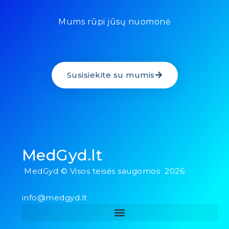
Mums rūpi jūsų nuomonė
Susisiekite su mumis
MedGyd.lt
MedGyd © Visos teisės saugomos 2026
info@medgyd.lt