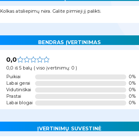
Kolkas atsiliepimų nėra. Galite pirmieji jį palikti.
BENDRAS ĮVERTINIMAS
0,0
0,0 iš 5 balų ( viso įvertinimų: 0 )
Puikiai
0%
Labai gerai
0%
Vidutiniškai
0%
Prastai
0%
Labai blogai
0%
ĮVERTINIMŲ SUVESTINĖ