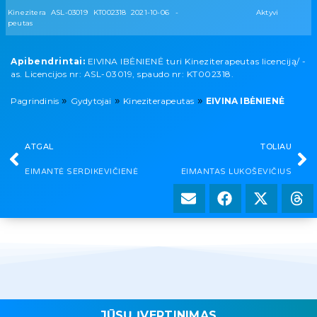
Kinezitera
ASL-03019
KT002318
2021-10-06
-
Aktyvi
peutas
Apibendrintai:
EIVINA IBĖNIENĖ turi Kineziterapeutas licenciją/ -
as. Licencijos nr: ASL-03019, spaudo nr: KT002318.
»
»
»
Pagrindinis
Gydytojai
Kineziterapeutas
EIVINA IBĖNIENĖ
ATGAL
TOLIAU
EIMANTĖ SERDIKEVIČIENĖ
EIMANTAS LUKOŠEVIČIUS
JŪSŲ ĮVERTINIMAS