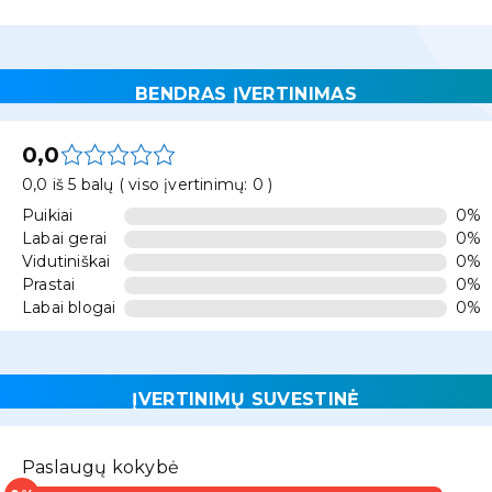
BENDRAS ĮVERTINIMAS
0,0
0,0 iš 5 balų ( viso įvertinimų: 0 )
Puikiai
0%
Labai gerai
0%
Vidutiniškai
0%
Prastai
0%
Labai blogai
0%
ĮVERTINIMŲ SUVESTINĖ
Paslaugų kokybė