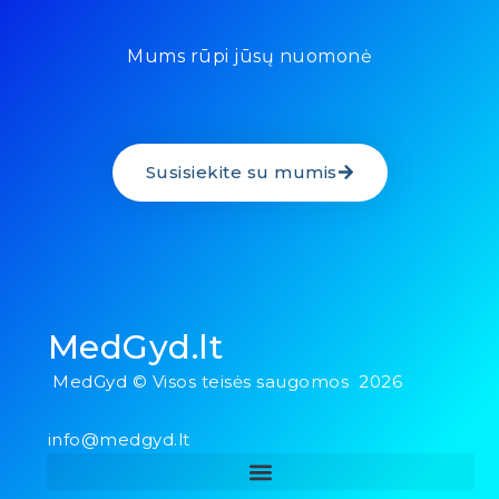
Mums rūpi jūsų nuomonė
Susisiekite su mumis
MedGyd.lt
MedGyd © Visos teisės saugomos 2026
info@medgyd.lt