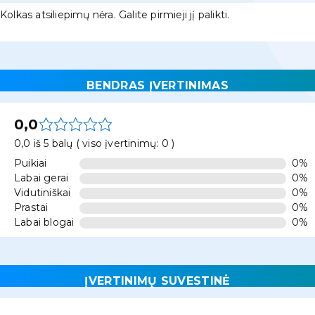
Kolkas atsiliepimų nėra. Galite pirmieji jį palikti.
BENDRAS ĮVERTINIMAS
0,0
0,0 iš 5 balų ( viso įvertinimų: 0 )
Puikiai
0%
Labai gerai
0%
Vidutiniškai
0%
Prastai
0%
Labai blogai
0%
ĮVERTINIMŲ SUVESTINĖ