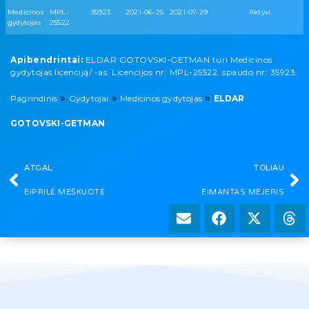
Medicinos
MPL-
35923
2021-06-25
2021-07-29
Aktyvi
gydytojas
25522
Apibendrintai:
ELDAR GOTOVSKI-GETMAN turi Medicinos
gydytojas licenciją/ -as. Licencijos nr: MPL-25522, spaudo nr: 35923.
»
»
»
Pagrindinis
Gydytojai
Medicinos gydytojas
ELDAR
GOTOVSKI-GETMAN
ATGAL
TOLIAU
EIPRILĖ MEŠKUOTĖ
EIMANTAS MEJERIS