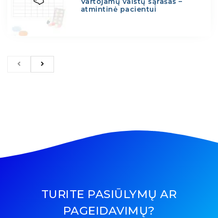
Vartojamų vaistų sąrašas –
atmintinė pacientui
TURITE PASIŪLYMŲ AR
PAGEIDAVIMŲ?