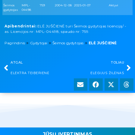
Šeimos
MPL-
759
2004-12-08
2025-01-07
Aktyvi
gydytojas
04498
Apibendrintai:
ELĖ JUŠČIENĖ turi Šeimos gydytojas licenciją/ -
as. Licencijos nr: MPL-04498, spaudo nr: 759.
»
»
»
Pagrindinis
Gydytojai
Šeimos gydytojas
ELĖ JUŠČIENĖ
ATGAL
TOLIAU
ELEKTRA TEIBERIENĖ
ELEGIJUS ŽILĖNAS
JŪSŲ ĮVERTINIMAS