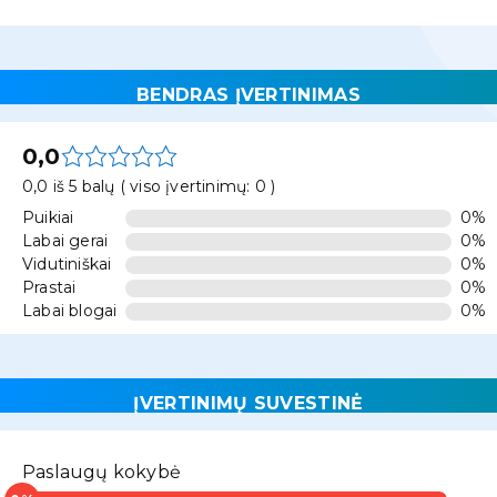
BENDRAS ĮVERTINIMAS
0,0
0,0 iš 5 balų ( viso įvertinimų: 0 )
Puikiai
0%
Labai gerai
0%
Vidutiniškai
0%
Prastai
0%
Labai blogai
0%
ĮVERTINIMŲ SUVESTINĖ
Paslaugų kokybė