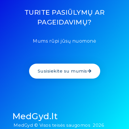
TURITE PASIŪLYMŲ AR
PAGEIDAVIMŲ?
Mums rūpi jūsų nuomonė
Susisiekite su mumis
MedGyd.lt
MedGyd © Visos teisės saugomos 2026