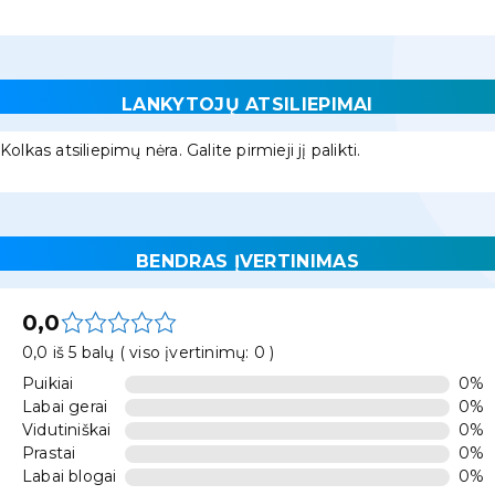
LANKYTOJŲ ATSILIEPIMAI
Kolkas atsiliepimų nėra. Galite pirmieji jį palikti.
BENDRAS ĮVERTINIMAS
0,0
0,0 iš 5 balų ( viso įvertinimų: 0 )
Puikiai
0%
Labai gerai
0%
Vidutiniškai
0%
Prastai
0%
Labai blogai
0%