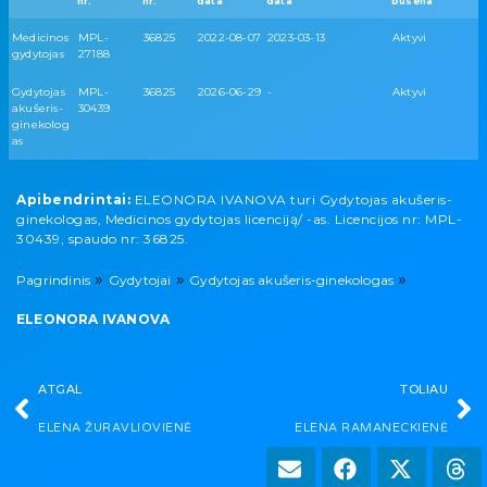
nr.
nr.
data
data
būsena
Medicinos
MPL-
36825
2022-08-07
2023-03-13
Aktyvi
gydytojas
27188
Gydytojas
MPL-
36825
2026-06-29
-
Aktyvi
akušeris-
30439
ginekolog
as
Apibendrintai:
ELEONORA IVANOVA turi Gydytojas akušeris-
ginekologas, Medicinos gydytojas licenciją/ -as. Licencijos nr: MPL-
30439, spaudo nr: 36825.
»
»
»
Pagrindinis
Gydytojai
Gydytojas akušeris-ginekologas
ELEONORA IVANOVA
ATGAL
TOLIAU
ELENA ŽURAVLIOVIENĖ
ELENA RAMANECKIENĖ