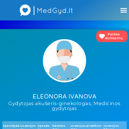
Atsiliepimai apie gydytojus
Atsiliepimai apie įstaigas
Palikite
atsiliepimą
ELEONORA IVANOVA
Gydytojas akušeris-ginekologas, Medicinos
gydytojas
Specialybė
Licencijos
Spaudo
Išdavimo
Licencijos priežiūros
Licencijos