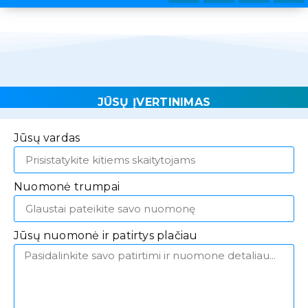
JŪSŲ ĮVERTINIMAS
Jūsų vardas
Nuomonė trumpai
Jūsų nuomonė ir patirtys plačiau