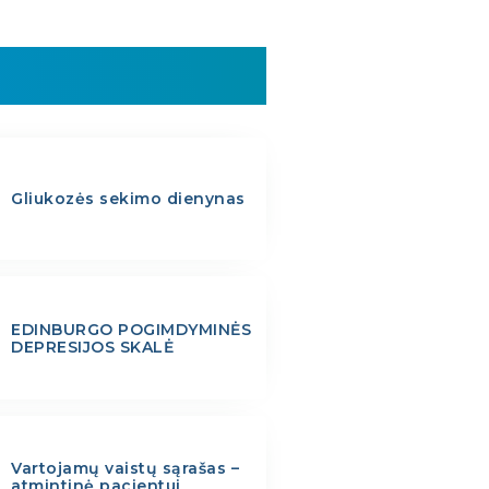
Gliukozės sekimo dienynas
EDINBURGO POGIMDYMINĖS
DEPRESIJOS SKALĖ
Vartojamų vaistų sąrašas –
atmintinė pacientui