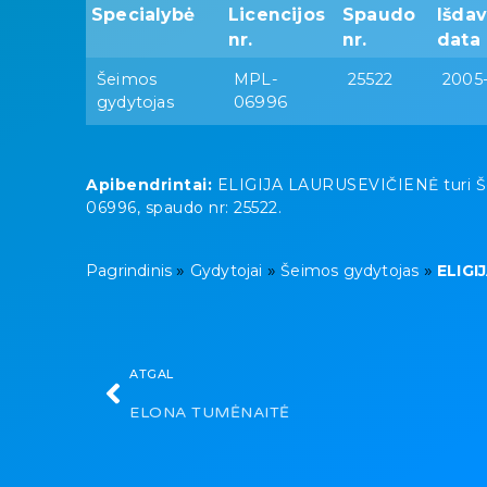
Specialybė
Licencijos
Spaudo
Išda
nr.
nr.
data
Šeimos
MPL-
25522
2005
gydytojas
06996
Apibendrintai:
ELIGIJA LAURUSEVIČIENĖ turi Šeim
06996, spaudo nr: 25522.
»
»
»
Pagrindinis
Gydytojai
Šeimos gydytojas
ELIGI
ATGAL
ELONA TUMĖNAITĖ