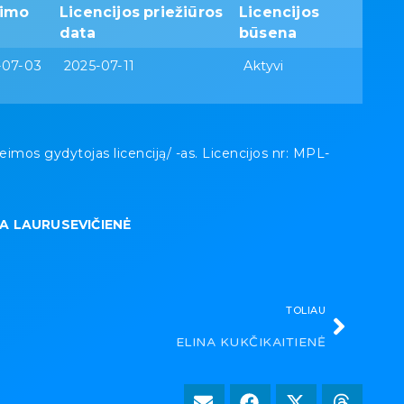
vimo
Licencijos priežiūros
Licencijos
data
būsena
-07-03
2025-07-11
Aktyvi
os gydytojas licenciją/ -as. Licencijos nr: MPL-
JA LAURUSEVIČIENĖ
TOLIAU
ELINA KUKČIKAITIENĖ