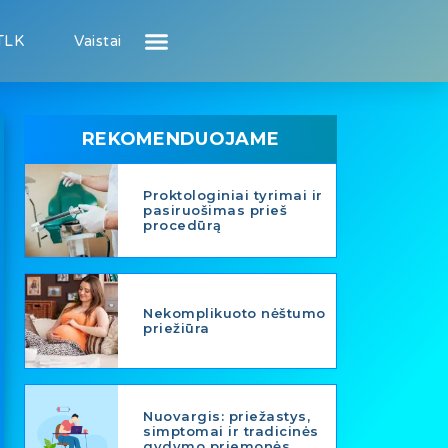
TLK
Vaistai
Atsiliepimai apie gydytojus
Atsiliepimai apie įstaigas
Puslapis pacientui
Puslapis gydytojui
REKOMENDUOJAME
Proktologiniai tyrimai ir
pasiruošimas prieš
procedūrą
Nekomplikuoto nėštumo
priežiūra
Nuovargis: priežastys,
simptomai ir tradicinės
gydymo priemonės