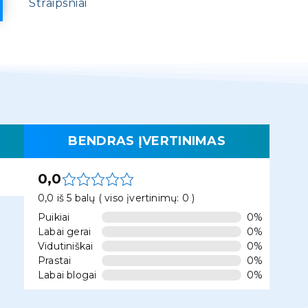
Straipsniai
BENDRAS ĮVERTINIMAS
0,0
0,0 iš 5 balų ( viso įvertinimų: 0 )
Puikiai
0%
Labai gerai
0%
Vidutiniškai
0%
Prastai
0%
Labai blogai
0%