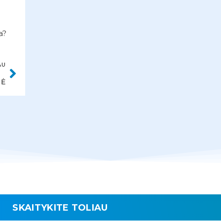
a?
AU
NĖ
SKAITYKITE TOLIAU