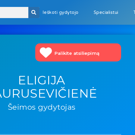
Ieškoti gydytojo
Specialistui
Palikite atsiliepimą
ELIGIJA
AURUSEVIČIENĖ
Šeimos gydytojas