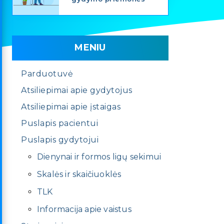
MENIU
Parduotuvė
Atsiliepimai apie gydytojus
Atsiliepimai apie įstaigas
Puslapis pacientui
Puslapis gydytojui
Dienynai ir formos ligų sekimui
Skalės ir skaičiuoklės
TLK
Informacija apie vaistus