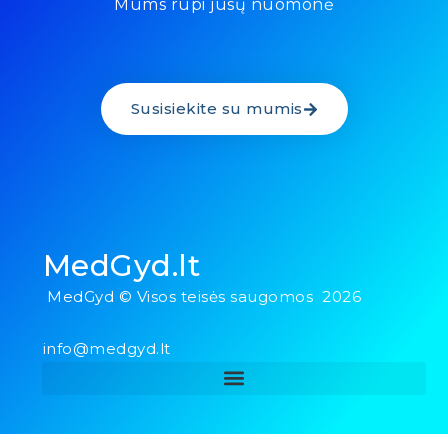
Mums rūpi jūsų nuomonė
Susisiekite su mumis
MedGyd.lt
MedGyd © Visos teisės saugomos 2026
info@medgyd.lt