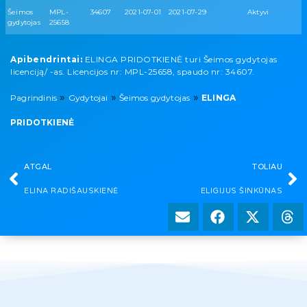
Šeimos
MPL-
34607
2021-07-01
2021-07-29
Aktyvi
gydytojas
25658
Apibendrintai:
ELINGA PRIDOTKIENĖ turi Šeimos gydytojas
licenciją/ -as. Licencijos nr: MPL-25658, spaudo nr: 34607.
»
»
»
Pagrindinis
Gydytojai
Šeimos gydytojas
ELINGA
PRIDOTKIENĖ
ATGAL
TOLIAU
ELINA RADIŠAUSKIENĖ
ELIGIJUS ŠINKŪNAS