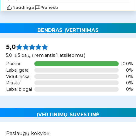
Naudinga
Pranešti
BENDRAS ĮVERTINIMAS
5,0
5,0 iš 5 balų ( remiantis 1 atsiliepimu )
Puikiai
100%
Labai gerai
0%
Vidutiniškai
0%
Prastai
0%
Labai blogai
0%
ĮVERTINIMŲ SUVESTINĖ
Paslaugų kokybė