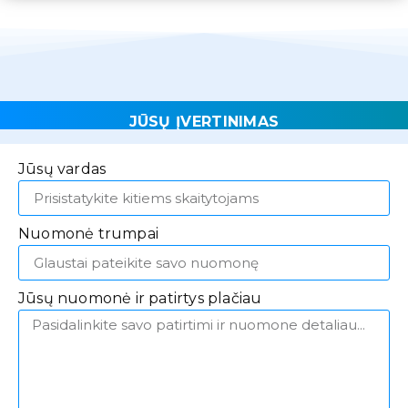
JŪSŲ ĮVERTINIMAS
Jūsų vardas
Nuomonė trumpai
Jūsų nuomonė ir patirtys plačiau