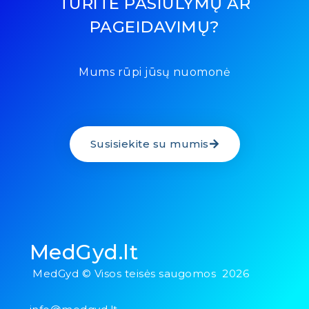
TURITE PASIŪLYMŲ AR
PAGEIDAVIMŲ?
Mums rūpi jūsų nuomonė
Susisiekite su mumis
MedGyd.lt
MedGyd © Visos teisės saugomos 2026