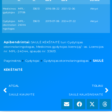
nr.
nr.
data
data
būsena
Medicinos
MPL-
33613
2016-08-22
2021-12-06
Aktyvi
gydytojas
21708
Gydytojas
MPL-
33613
2019-07-08
2024-07-22
Aktyvi
otorinolari
24044
ngologas
Apibendrintai:
SAULĖ KĖKŠTAITĖ turi Gydytojas
otorinolaringologas, Medicinos gydytojas licenciją/ -as. Licencijos
nr: MPL-24044, spaudo nr: 33613.
»
»
»
Pagrindinis
Gydytojai
Gydytojas otorinolaringologas
SAULĖ
KĖKŠTAITĖ
ATGAL
TOLIAU
SAULĖ KIAUNYTĖ
SAULĖ KALAŠINSKAITĖ