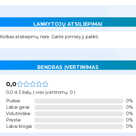
LANKYTOJŲ ATSILIEPIMAI
Kolkas atsiliepimų nėra. Galite pirmieji jį palikti.
BENDRAS ĮVERTINIMAS
0,0
0,0 iš 5 balų ( viso įvertinimų: 0 )
Puikiai
0%
Labai gerai
0%
Vidutiniškai
0%
Prastai
0%
Labai blogai
0%