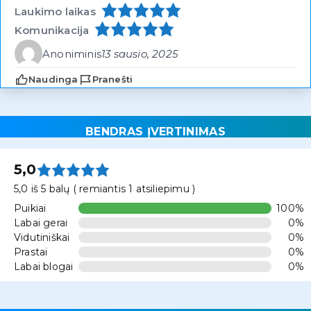
Laukimo laikas
Komunikacija
Anoniminis
13 sausio, 2025
Naudinga
Pranešti
BENDRAS ĮVERTINIMAS
5,0
5,0 iš 5 balų ( remiantis 1 atsiliepimu )
Puikiai
100%
Labai gerai
0%
Vidutiniškai
0%
Prastai
0%
Labai blogai
0%