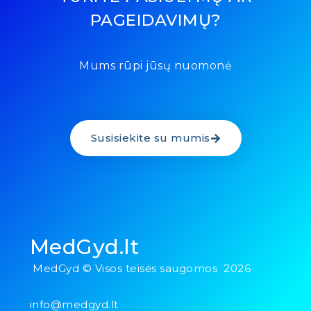
PAGEIDAVIMŲ?
Mums rūpi jūsų nuomonė
Susisiekite su mumis
MedGyd.lt
MedGyd © Visos teisės saugomos 2026
info@medgyd.lt