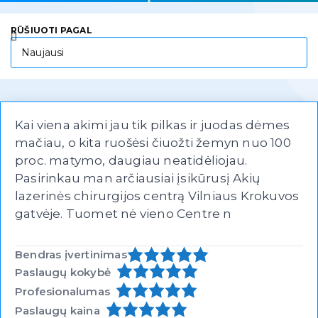
RŪŠIUOTI PAGAL
Kai viena akimi jau tik pilkas ir juodas dėmes
mačiau, o kita ruošėsi čiuožti žemyn nuo 100
proc. matymo, daugiau neatidėliojau.
Pasirinkau man arčiausiai įsikūrusį Akių
lazerinės chirurgijos centrą Vilniaus Krokuvos
gatvėje. Tuomet nė vieno Centre n
Bendras įvertinimas
Paslaugų kokybė
Profesionalumas
Paslaugų kaina