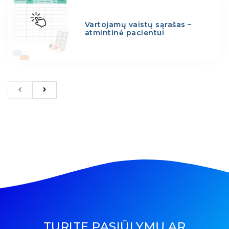
Vartojamų vaistų sąrašas –
atmintinė pacientui
TURITE PASIŪLYMŲ AR