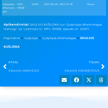
Gydytojas
MPL-
22301
2007-06-28
2022-07-18
Aktyvi
oftalmolo
09538
gas
Apibendrintai:
SAULIUS KUŠLEIKA turi Gydytojas oftalmologas
licenciją/ -as. Licencijos nr: MPL-09538, spaudo nr: 22301.
»
»
»
Pagrindinis
Gydytojai
Gydytojas oftalmologas
SAULIUS
KUŠLEIKA
ATGAL
TOLIAU
SAULIUS JUREVIČIUS
SAULIUS KAZAKEVIČIUS