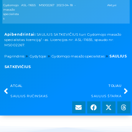
Gydomojo
ASL-11655
MS002267
2023-04-18
-
Aktyvi
masažo
specialista
s
Apibendrintai:
SAULIUS SATKEVIČIUS turi Gydomojo masažo
specialistas licenciją/ -as. Licencijos nr: ASL-11655, spaudo nr:
MS002267.
»
»
»
Pagrindinis
Gydytojai
Gydomojo masažo specialistas
SAULIUS
SATKEVIČIUS
ATGAL
TOLIAU
SAULIUS RUČINSKAS
SAULIUS ŠTARKA