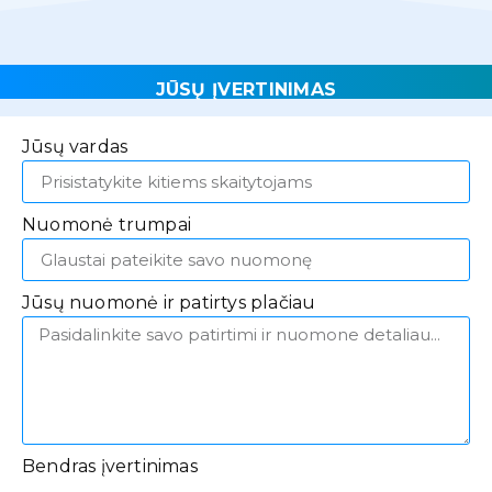
JŪSŲ ĮVERTINIMAS
Jūsų vardas
Nuomonė trumpai
Jūsų nuomonė ir patirtys plačiau
Bendras įvertinimas