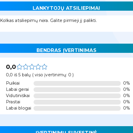
LANKYTOJŲ ATSILIEPIMAI
Kolkas atsiliepimų nėra. Galite pirmieji jį palikti.
BENDRAS ĮVERTINIMAS
0,0
0,0 iš 5 balų ( viso įvertinimų: 0 )
Puikiai
0%
Labai gerai
0%
Vidutiniškai
0%
Prastai
0%
Labai blogai
0%
ĮVERTINIMŲ SUVESTINĖ