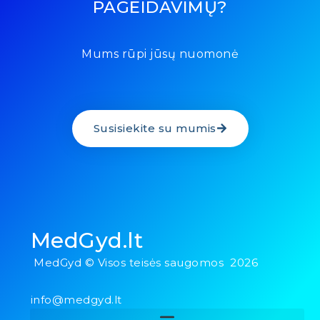
PAGEIDAVIMŲ?
Mums rūpi jūsų nuomonė
Susisiekite su mumis
MedGyd.lt
MedGyd © Visos teisės saugomos 2026
info@medgyd.lt