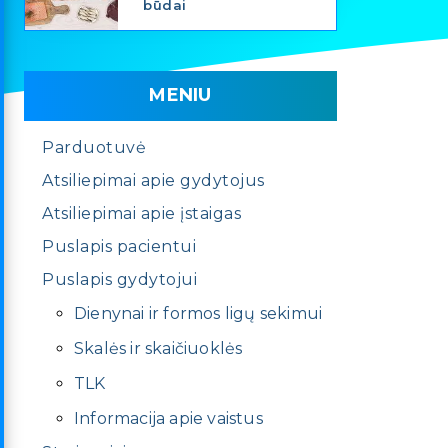
būdai
MENIU
Parduotuvė
Atsiliepimai apie gydytojus
Atsiliepimai apie įstaigas
Puslapis pacientui
Puslapis gydytojui
Dienynai ir formos ligų sekimui
Skalės ir skaičiuoklės
TLK
Informacija apie vaistus