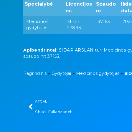
Specialybė
Licencijos
Spaudo
Išd
nr.
nr.
dat
Medicinos
MPL-
37153
202
gydytojas
27893
Apibendrintai:
SIDAR ARSLAN turi Medicinos gydyt
spaudo nr: 37153.
»
»
»
Pagrindinis
Gydytojai
Medicinos gydytojas
SI
ATGAL
Shadi Fallahzadeh