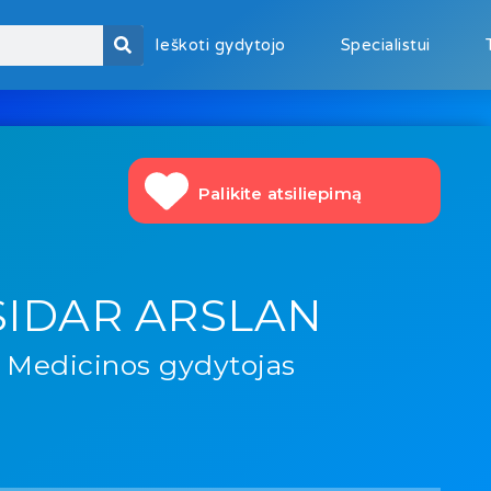
Ieškoti gydytojo
Specialistui
Palikite atsiliepimą
SIDAR ARSLAN
Medicinos gydytojas