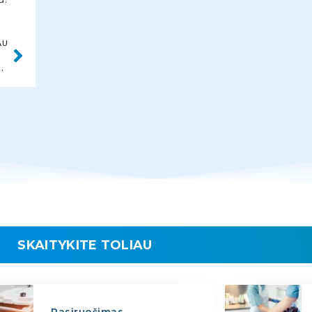
AU
TĖ-SIRIUKAITIENĖ
SKAITYKITE TOLIAU
Pasiruošimas