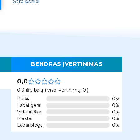
Straipsniai
BENDRAS ĮVERTINIMAS
0,0
0,0 iš 5 balų ( viso įvertinimų: 0 )
Puikiai
0%
Labai gerai
0%
Vidutiniškai
0%
Prastai
0%
Labai blogai
0%