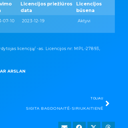
avimo
Licencijos priežiūros
Licencijos
a
data
būsena
3-07-10
2023-12-19
Aktyvi
ojas licenciją/ -as. Licencijos nr: MPL-27893,
DAR ARSLAN
TOLIAU
SIGITA BAGDONAITĖ-SIRIUKAITIENĖ