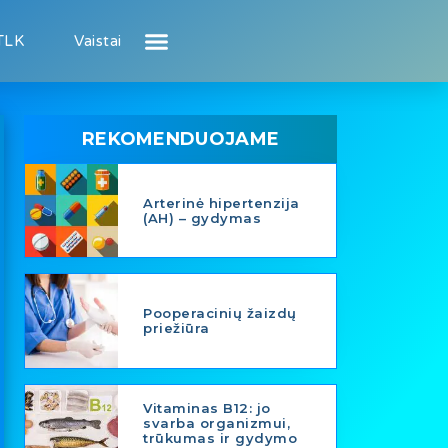
TLK
Vaistai
Atsiliepimai apie gydytojus
Atsiliepimai apie įstaigas
Puslapis pacientui
Puslapis gydytojui
REKOMENDUOJAME
Arterinė hipertenzija
(AH) – gydymas
Pooperacinių žaizdų
priežiūra
Vitaminas B12: jo
svarba organizmui,
trūkumas ir gydymo