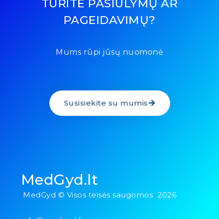
TURITE PASIŪLYMŲ AR
PAGEIDAVIMŲ?
Mums rūpi jūsų nuomonė
Susisiekite su mumis
MedGyd.lt
MedGyd © Visos teisės saugomos 2026