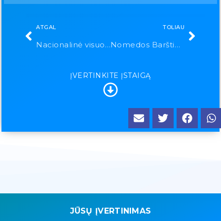
ATGAL
TOLIAU
Nacionalinė visuomenės sveikatos priežiūros laboratorija
Nomedos Barštienės IĮ
ĮVERTINKITE ĮSTAIGĄ
JŪSŲ ĮVERTINIMAS