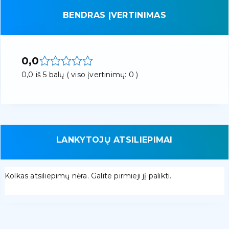
BENDRAS ĮVERTINIMAS
0,0
0,0 iš 5 balų ( viso įvertinimų: 0 )
LANKYTOJŲ ATSILIEPIMAI
Kolkas atsiliepimų nėra. Galite pirmieji jį palikti.