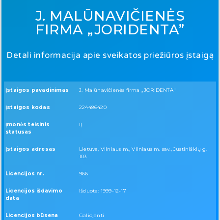
J. MALŪNAVIČIENĖS
FIRMA „JORIDENTA”
Detali informacija apie sveikatos priežiūros įstaigą
Įstaigos pavadinimas
J. Malūnavičienės firma „JORIDENTA"
Įstaigos kodas
224486420
Įmonės teisinis
IĮ
statusas
Įstaigos adresas
Lietuva, Vilniaus m., Vilniaus m. sav., Justiniškių g.
103
Licencijos nr.
966
Licencijos išdavimo
Išduota: 1999-12-17
data
Licencijos būsena
Galiojanti