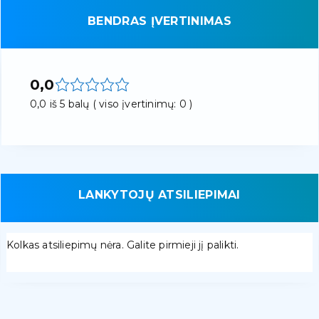
BENDRAS ĮVERTINIMAS
0,0
0,0 iš 5 balų ( viso įvertinimų: 0 )
LANKYTOJŲ ATSILIEPIMAI
Kolkas atsiliepimų nėra. Galite pirmieji jį palikti.