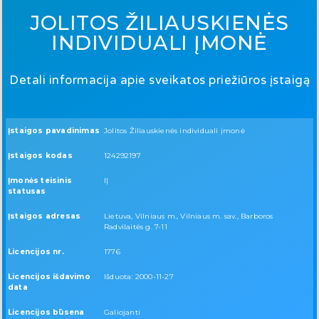
JOLITOS ŽILIAUSKIENĖS
INDIVIDUALI ĮMONĖ
Detali informacija apie sveikatos priežiūros įstaigą
Įstaigos pavadinimas
Jolitos Žiliauskienės individuali įmonė
Įstaigos kodas
124292197
Įmonės teisinis
IĮ
statusas
Įstaigos adresas
Lietuva, Vilniaus m., Vilniaus m. sav., Barboros
Radvilaitės g. 7-11
Licencijos nr.
1776
Licencijos išdavimo
Išduota: 2000-11-27
data
Licencijos būsena
Galiojanti