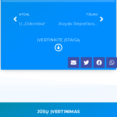
ATGAL
TOLIAU
IĮ „Odontika“
Alvydo Repečkos įmonė
ĮVERTINKITE ĮSTAIGĄ
JŪSŲ ĮVERTINIMAS