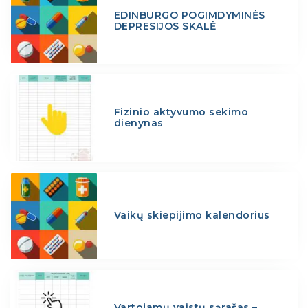
EDINBURGO POGIMDYMINĖS
DEPRESIJOS SKALĖ
Fizinio aktyvumo sekimo
dienynas
Vaikų skiepijimo kalendorius
Vartojamų vaistų sąrašas –