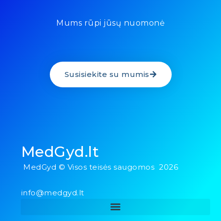
Mums rūpi jūsų nuomonė
Susisiekite su mumis
MedGyd.lt
MedGyd © Visos teisės saugomos 2026
info@medgyd.lt