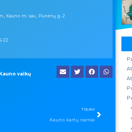
., Kauno m. sav., Purienų g. 2
5-22
P
At
Kauno vaikų
At
Pu
Pu
TOLIAU
Kauno kartų namai