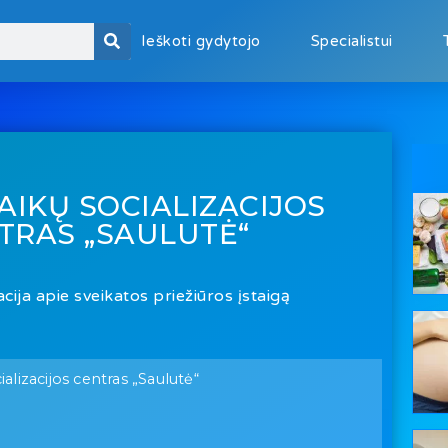
Ieškoti gydytojo
Specialistui
AIKŲ SOCIALIZACIJOS
TRAS „SAULUTĖ“
cija apie sveikatos priežiūros įstaigą
alizacijos centras „Saulutė“