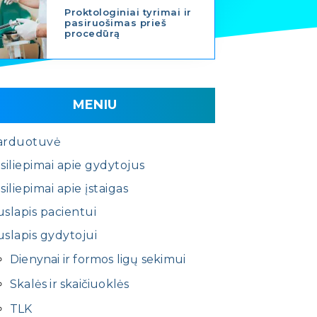
Proktologiniai tyrimai ir
pasiruošimas prieš
procedūrą
MENIU
arduotuvė
siliepimai apie gydytojus
siliepimai apie įstaigas
slapis pacientui
slapis gydytojui
Dienynai ir formos ligų sekimui
Skalės ir skaičiuoklės
TLK