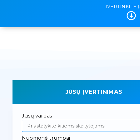
ĮVERTINKITE 
JŪSŲ ĮVERTINIMAS
Jūsų vardas
Nuomonė trumpai