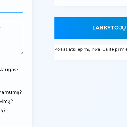
LANKYTOJŲ 
Kolkas atsiliepimų nėra. Galite pirmieji
slaugas?
ieinamumą?
avimą?
ją?