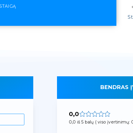
ĮSTAIGĄ
St
BENDRAS Į
0,0
0,0 iš 5 balų ( viso įvertinimų: 0