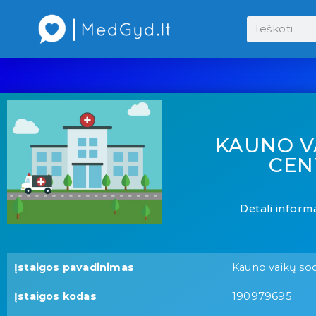
KAUNO V
CEN
Detali informa
Įstaigos pavadinimas
Kauno vaikų soci
Įstaigos kodas
190979695