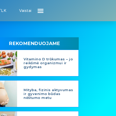
TLK
Vaistai
Atsiliepimai apie gydytojus
Atsiliepimai apie įstaigas
Naujienos
Puslapis pacientui
Puslapis gydytojui
REKOMENDUOJAME
Vitamino D trūkumas – jo
reikšmė organizmui ir
gydymas
Mityba, fizinis aktyvumas
ir gyvenimo būdas
nėštumo metu