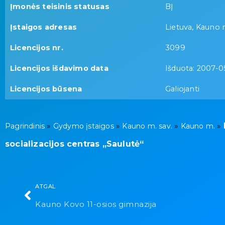
Įmonės teisinis statusas
BĮ
Įstaigos adresas
Lietuva, Kauno m
Licencijos nr.
3099
Licencijos išdavimo data
Išduota: 2007-0
Licencijos būsena
Galiojanti
»
»
»
»
Pagrindinis
Gydymo įstaigos
Kauno m. sav.
Kauno m.
socializacijos centras „Saulutė“
ATGAL
Kauno Kovo 11-osios gimnazija