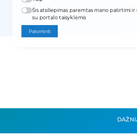
Šis atsiliepimas paremtas mano patirtimi ir
su portalo taisyklėmis
Patvirtinti
DAŽNI