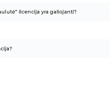
ulutė“ licencija yra galiojanti?
cija?