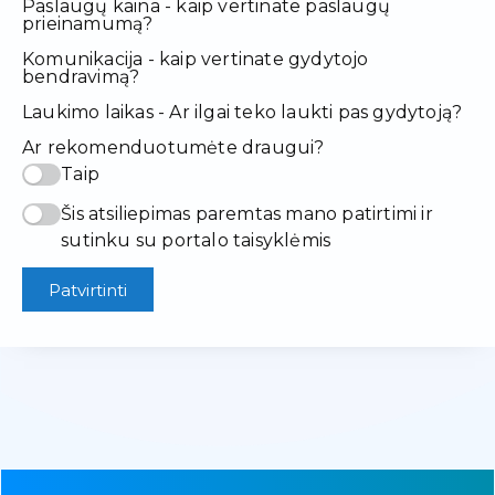
Paslaugų kaina - kaip vertinate paslaugų
prieinamumą?
Komunikacija - kaip vertinate gydytojo
bendravimą?
Laukimo laikas - Ar ilgai teko laukti pas gydytoją?
Ar rekomenduotumėte draugui?
Taip
Šis atsiliepimas paremtas mano patirtimi ir
sutinku su portalo taisyklėmis
Patvirtinti