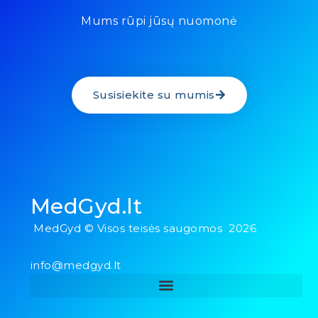
Mums rūpi jūsų nuomonė
Susisiekite su mumis
MedGyd.lt
MedGyd © Visos teisės saugomos 2026
info@medgyd.lt