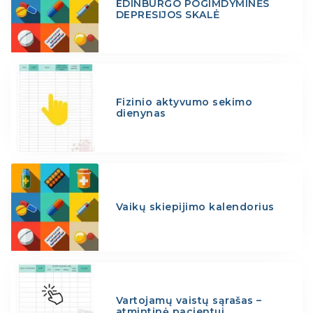
EDINBURGO POGIMDYMINĖS
DEPRESIJOS SKALĖ
Fizinio aktyvumo sekimo
dienynas
Vaikų skiepijimo kalendorius
Vartojamų vaistų sąrašas –
atmintinė pacientui