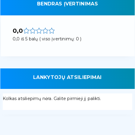
BENDRAS ĮVERTINIMAS
0,0
0,0 iš 5 balų ( viso įvertinimų: 0 )
LANKYTOJŲ ATSILIEPIMAI
Kolkas atsiliepimų nėra. Galite pirmieji jį palikti.