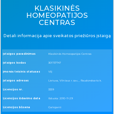
KLASIKINĖS
HOMEOPATIJOS
CENTRAS
Detali informacija apie sveikatos priežiūros įstaigą
Įstaigos pavadinimas
Klasikinės Homeopatijos Centras
Įstaigos kodas
301737747
Įmonės teisinis statusas
VšĮ
Įstaigos adresas
Lietuva, Vilniaus r. sav., , Raudondvario k.
Licencijos nr.
3339
Licencijos išdavimo data
Išduota: 2010-11-29
Licencijos būsena
Galiojanti