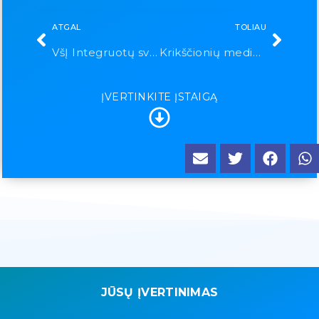
ATGAL
TOLIAU
VšĮ Integruotų sveikatos paslaugų centro Vilniaus padalinys
Krikščionių medicinos centras
ĮVERTINKITE ĮSTAIGĄ
JŪSŲ ĮVERTINIMAS