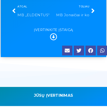
ATGAL
TOLIAU
MB „ELDENTUS“
MB Jonaičiai ir ko
ĮVERTINKITE ĮSTAIGĄ
JŪSŲ ĮVERTINIMAS