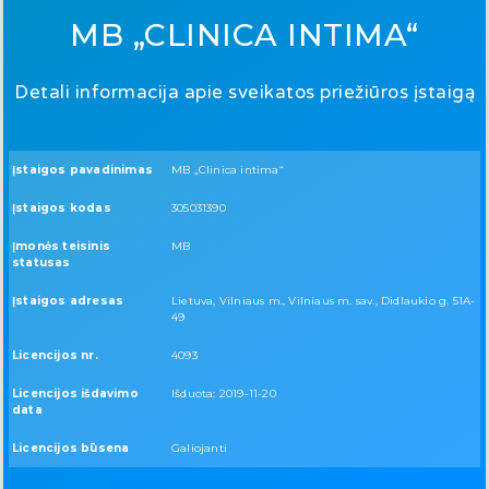
MB „CLINICA INTIMA“
Detali informacija apie sveikatos priežiūros įstaigą
Įstaigos pavadinimas
MB „Clinica intima“
Įstaigos kodas
305031390
Įmonės teisinis
MB
statusas
Įstaigos adresas
Lietuva, Vilniaus m., Vilniaus m. sav., Didlaukio g. 51A-
49
Licencijos nr.
4093
Licencijos išdavimo
Išduota: 2019-11-20
data
Licencijos būsena
Galiojanti