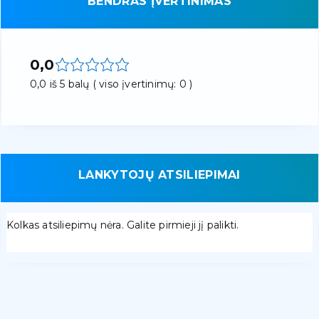
BENDRAS ĮVERTINIMAS
0,0
0,0 iš 5 balų ( viso įvertinimų: 0 )
LANKYTOJŲ ATSILIEPIMAI
Kolkas atsiliepimų nėra. Galite pirmieji jį palikti.