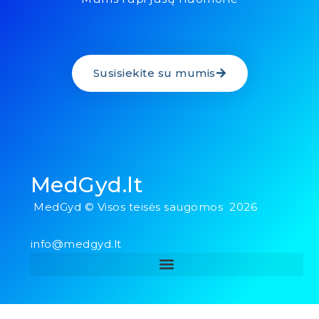
Susisiekite su mumis
MedGyd.lt
MedGyd © Visos teisės saugomos 2026
info@medgyd.lt