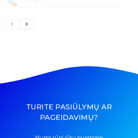
TURITE PASIŪLYMŲ AR
PAGEIDAVIMŲ?
Mums rūpi jūsų nuomonė