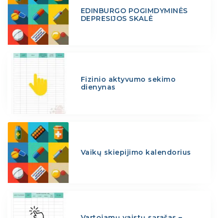
EDINBURGO POGIMDYMINĖS
DEPRESIJOS SKALĖ
Fizinio aktyvumo sekimo
dienynas
Vaikų skiepijimo kalendorius
Vartojamų vaistų sąrašas –