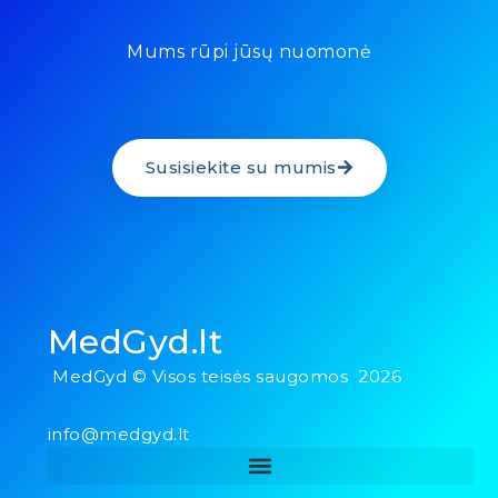
Mums rūpi jūsų nuomonė
Susisiekite su mumis
MedGyd.lt
MedGyd © Visos teisės saugomos 2026
info@medgyd.lt