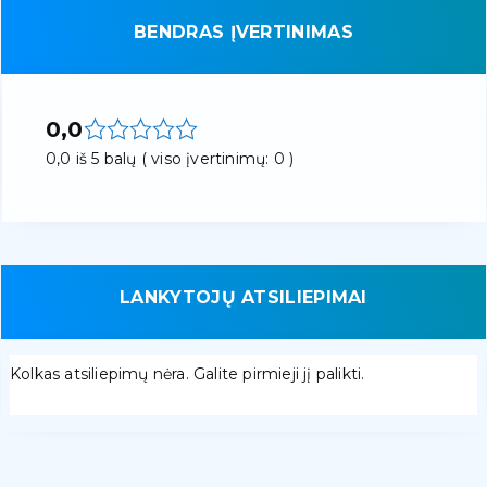
BENDRAS ĮVERTINIMAS
0,0
0,0 iš 5 balų ( viso įvertinimų: 0 )
LANKYTOJŲ ATSILIEPIMAI
Kolkas atsiliepimų nėra. Galite pirmieji jį palikti.