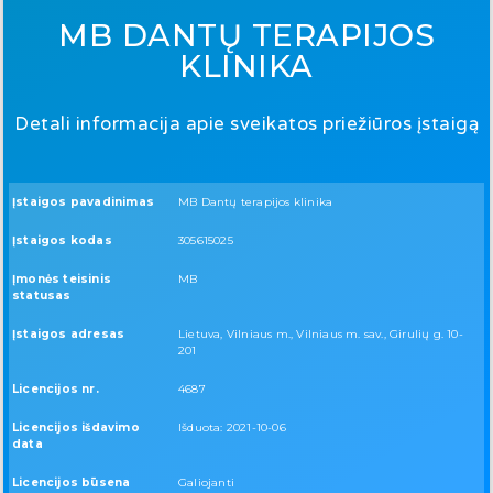
MB DANTŲ TERAPIJOS
KLINIKA
Detali informacija apie sveikatos priežiūros įstaigą
Įstaigos pavadinimas
MB Dantų terapijos klinika
Įstaigos kodas
305615025
Įmonės teisinis
MB
statusas
Įstaigos adresas
Lietuva, Vilniaus m., Vilniaus m. sav., Girulių g. 10-
201
Licencijos nr.
4687
Licencijos išdavimo
Išduota: 2021-10-06
data
Licencijos būsena
Galiojanti