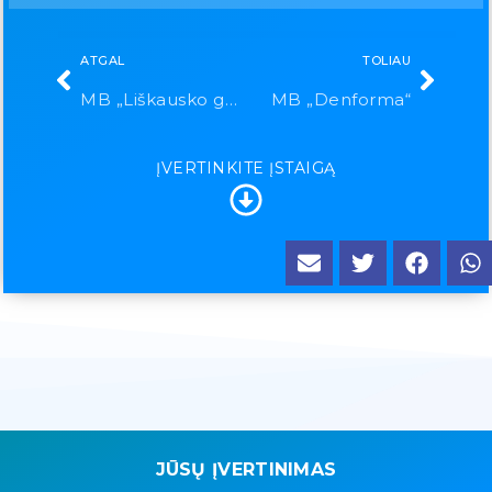
ATGAL
TOLIAU
MB „Liškausko gydymo centras“
MB „Denforma“
ĮVERTINKITE ĮSTAIGĄ
JŪSŲ ĮVERTINIMAS