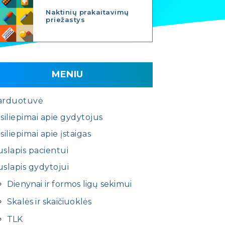
Naktinių prakaitavimų
priežastys
MENIU
arduotuvė
siliepimai apie gydytojus
siliepimai apie įstaigas
slapis pacientui
slapis gydytojui
Dienynai ir formos ligų sekimui
Skalės ir skaičiuoklės
TLK