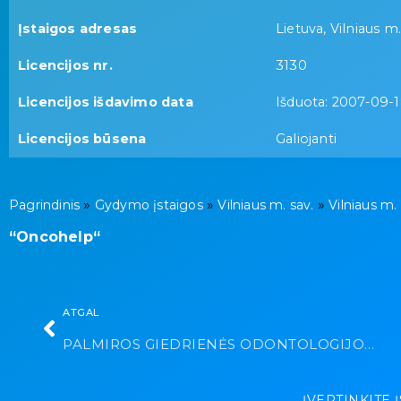
Įstaigos adresas
Lietuva, Vilniaus m.
Licencijos nr.
3130
Licencijos išdavimo data
Išduota: 2007-09-
Licencijos būsena
Galiojanti
»
»
»
Pagrindinis
Gydymo įstaigos
Vilniaus m. sav.
Vilniaus m.
“Oncohelp“
ATGAL
PALMIROS GIEDRIENĖS ODONTOLOGIJOS KABINETAS
ĮVERTINKITE 