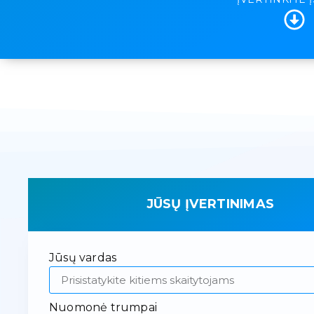
JŪSŲ ĮVERTINIMAS
Jūsų vardas
Nuomonė trumpai