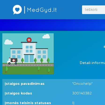
Detali informa
Įstaigos pavadinimas
“Oncohelp“
Įstaigos kodas
300140382
Įmonės teisinis statusas
IĮ