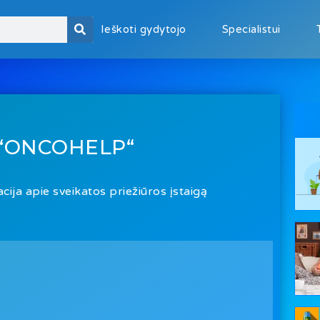
Ieškoti gydytojo
Specialistui
“ONCOHELP“
cija apie sveikatos priežiūros įstaigą