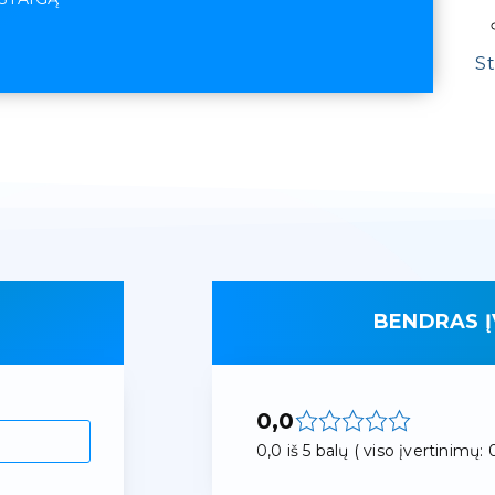
St
BENDRAS Į
0,0
0,0 iš 5 balų ( viso įvertinimų: 0