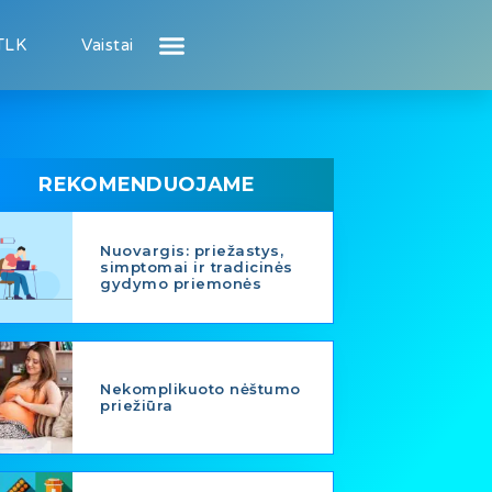
TLK
Vaistai
Atsiliepimai apie gydytojus
Atsiliepimai apie įstaigas
Naujienos
Puslapis pacientui
Puslapis gydytojui
REKOMENDUOJAME
Nuovargis: priežastys,
simptomai ir tradicinės
gydymo priemonės
Nekomplikuoto nėštumo
priežiūra