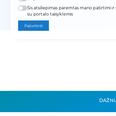
Šis atsiliepimas paremtas mano patirtimi ir
su portalo taisyklėmis
Patvirtinti
DAŽNI