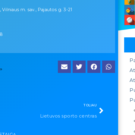
, Vilniaus m. sav., Pajautos g. 3-21
18
P
»
At
At
Pu
Pu
TOLIAU
Lietuvos sporto centras
ĮSTAIGĄ