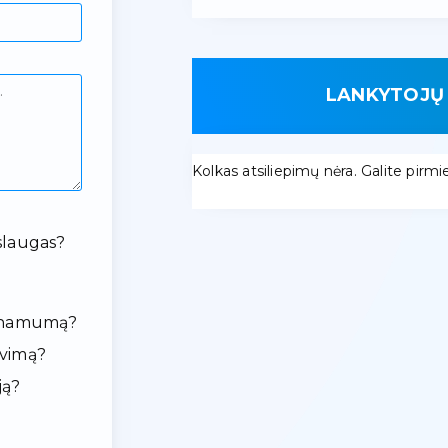
LANKYTOJŲ 
Kolkas atsiliepimų nėra. Galite pirmieji
slaugas?
ieinamumą?
avimą?
ją?