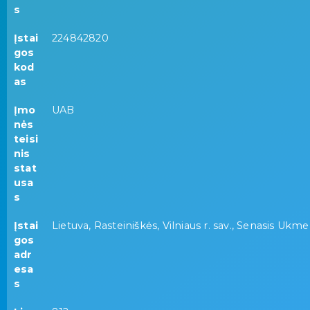
s
Įstai
224842820
gos
kod
as
Įmo
UAB
nės
teisi
nis
stat
usa
s
Įstai
Lietuva, Rasteiniškės, Vilniaus r. sav., Senasis Ukm
gos
adr
esa
s