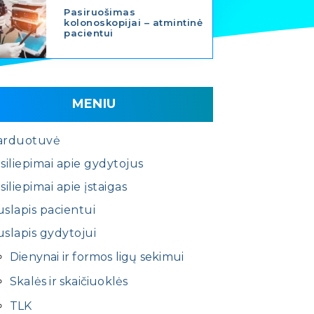
Pasiruošimas
kolonoskopijai – atmintinė
pacientui
MENIU
arduotuvė
siliepimai apie gydytojus
siliepimai apie įstaigas
slapis pacientui
slapis gydytojui
Dienynai ir formos ligų sekimui
Skalės ir skaičiuoklės
TLK