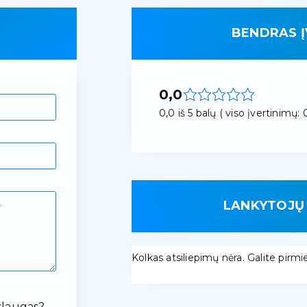
BENDRAS Į
0,0
0,0 iš 5 balų ( viso įvertinimų: 0
LANKYTOJŲ 
Kolkas atsiliepimų nėra. Galite pirmieji
slaugas?