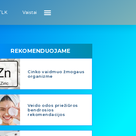
TLK
Vaistai
Atsiliepimai apie gydytojus
Atsiliepimai apie įstaigas
Naujienos
Puslapis pacientui
Puslapis gydytojui
REKOMENDUOJAME
Cinko vaidmuo žmogaus
organizme
Veido odos priežiūros
bendrosios
rekomendacijos