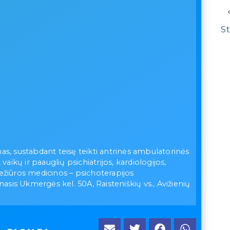
St
imas, sustabdant teisę teikti antrinės ambulatorinės
aikų ir paauglių psichiatrijos, kardiologijos,
ežiūros medicinos – psichoterapijos
asis Ukmergės kel. 50A, Raisteniškių vs., Avižienių