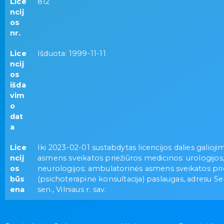
Lice
812
ncij
os
nr.
Lice
Išduota: 1999-11-11
ncij
os
išda
vim
o
dat
a
Lice
Iki 2023-02-01 sustabdytas licencijos dalies galioj
ncij
asmens sveikatos priežiūros medicinos: urologijos, v
os
neurologijos; ambulatorinės asmens sveikatos pri
būs
(psichoterapinė konsultacija) paslaugas, adresu Sen
ena
sen., Vilniaus r. sav.