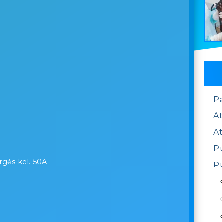
P
At
At
Pu
ergės kel. 50A
Pu