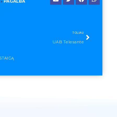
»
PAGALBA
TOLIAU
UAB Telesante
ĮSTAIGĄ