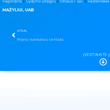
»
»
»
Pagrindinis
Gydymo įstaigos
Vilniaus r. sav.
Rasteiniškės
MAŽYLIUI, UAB
ATGAL
Mano sveikatos centras
ĮVERTINKITE 