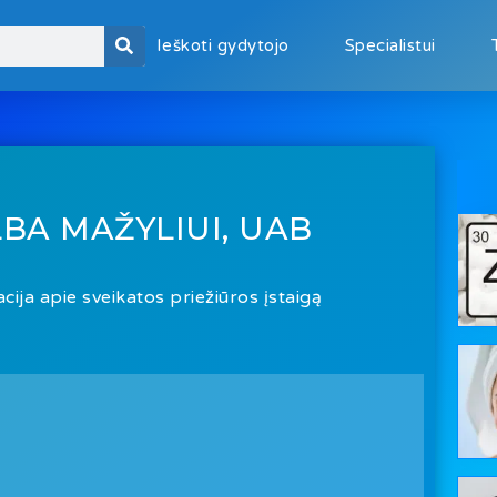
Ieškoti gydytojo
Specialistui
BA MAŽYLIUI, UAB
cija apie sveikatos priežiūros įstaigą