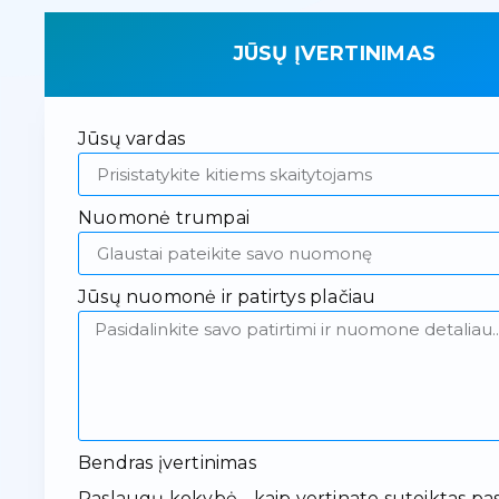
JŪSŲ ĮVERTINIMAS
Jūsų vardas
Nuomonė trumpai
Jūsų nuomonė ir patirtys plačiau
Bendras įvertinimas
Paslaugų kokybė - kaip vertinate suteiktas pa