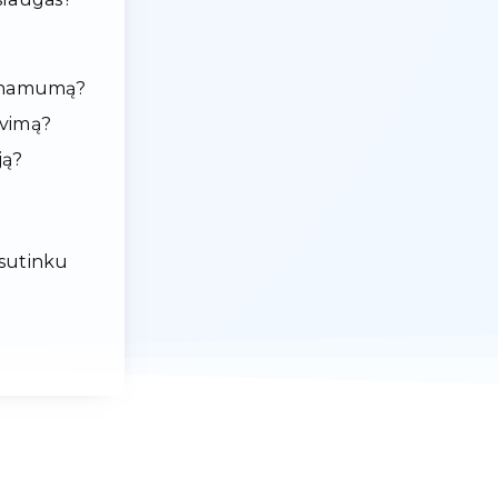
ieinamumą?
avimą?
ją?
 sutinku