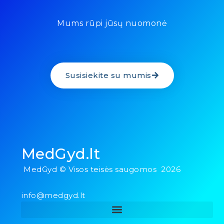
Mums rūpi jūsų nuomonė
Susisiekite su mumis
MedGyd.lt
MedGyd © Visos teisės saugomos 2026
info@medgyd.lt