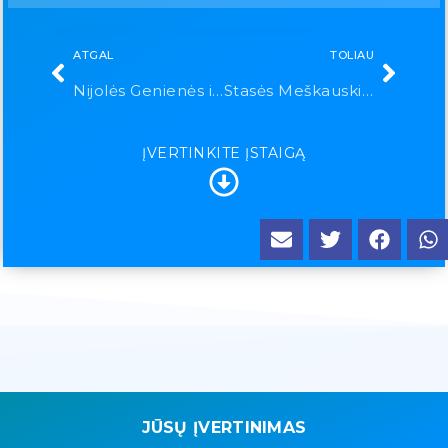
ATGAL
TOLIAU
Nijolės Genienės individuali įmonė
Stasės Meškauskienės individuali įmonė
ĮVERTINKITE ĮSTAIGĄ
JŪSŲ ĮVERTINIMAS