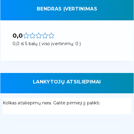
BENDRAS ĮVERTINIMAS
0,0
0,0 iš 5 balų ( viso įvertinimų: 0 )
LANKYTOJŲ ATSILIEPIMAI
Kolkas atsiliepimų nėra. Galite pirmieji jį palikti.