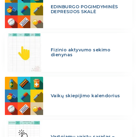
EDINBURGO POGIMDYMINĖS
DEPRESIJOS SKALĖ
Fizinio aktyvumo sekimo
dienynas
Vaikų skiepijimo kalendorius
Vartojamų vaistų sąrašas –