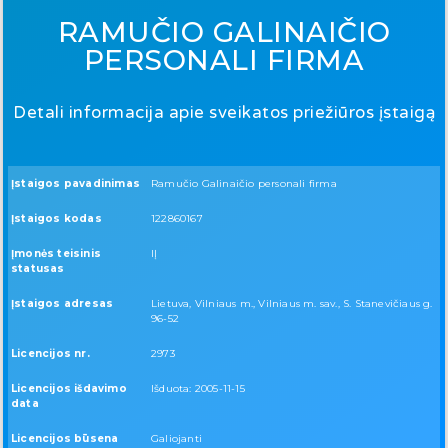
RAMUČIO GALINAIČIO
PERSONALI FIRMA
Detali informacija apie sveikatos priežiūros įstaigą
Įstaigos pavadinimas
Ramučio Galinaičio personali firma
Įstaigos kodas
122860167
Įmonės teisinis
IĮ
statusas
Įstaigos adresas
Lietuva, Vilniaus m., Vilniaus m. sav., S. Stanevičiaus g.
96-52
Licencijos nr.
2973
Licencijos išdavimo
Išduota: 2005-11-15
data
Licencijos būsena
Galiojanti