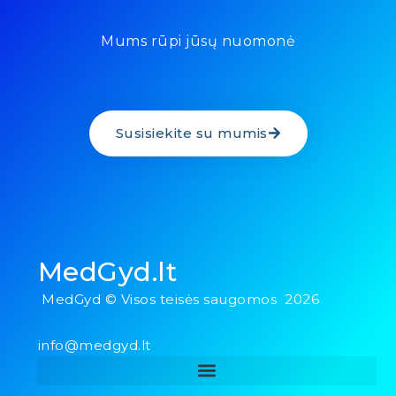
Mums rūpi jūsų nuomonė
Susisiekite su mumis
MedGyd.lt
MedGyd © Visos teisės saugomos 2026
info@medgyd.lt