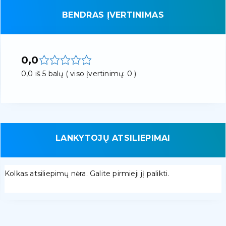
BENDRAS ĮVERTINIMAS
0,0
0,0 iš 5 balų ( viso įvertinimų: 0 )
LANKYTOJŲ ATSILIEPIMAI
Kolkas atsiliepimų nėra. Galite pirmieji jį palikti.