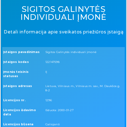
SIGITOS GALINYTĖS
INDIVIDUALI ĮMONĖ
Detali informacija apie sveikatos priežiūros įstaigą
Įstaigos pavadinimas
Sigitos Galinytės individuali įmonė
Įstaigos kodas
122147598
Įmonės teisinis
IĮ
statusas
Įstaigos adresas
Lietuva, Vilniaus m., Vilniaus m. sav., M. Daukšos g.
8-2
Licencijos nr.
1296
Licencijos išdavimo
Išduota: 2000-01-27
data
Licencijos būsena
Galiojanti