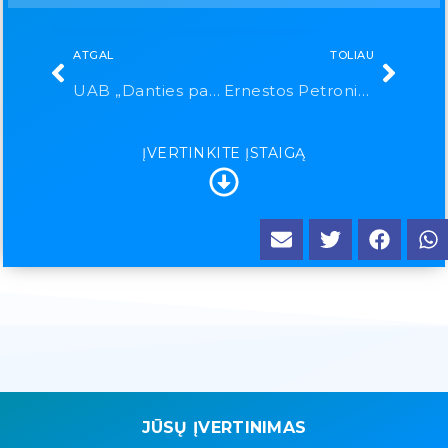
ATGAL
TOLIAU
UAB „Danties pasaulis“
Ernestos Petronienės individuali įmonė
ĮVERTINKITE ĮSTAIGĄ
JŪSŲ ĮVERTINIMAS