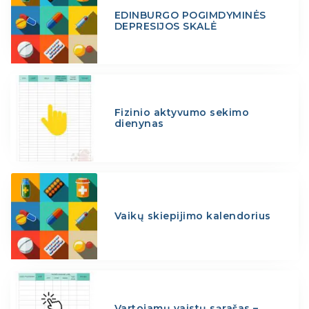
EDINBURGO POGIMDYMINĖS
DEPRESIJOS SKALĖ
Fizinio aktyvumo sekimo
dienynas
Vaikų skiepijimo kalendorius
Vartojamų vaistų sąrašas –