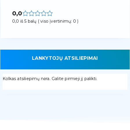
0,0
0,0 iš 5 balų ( viso įvertinimų: 0 )
LANKYTOJŲ ATSILIEPIMAI
Kolkas atsiliepimų nėra. Galite pirmieji jį palikti.