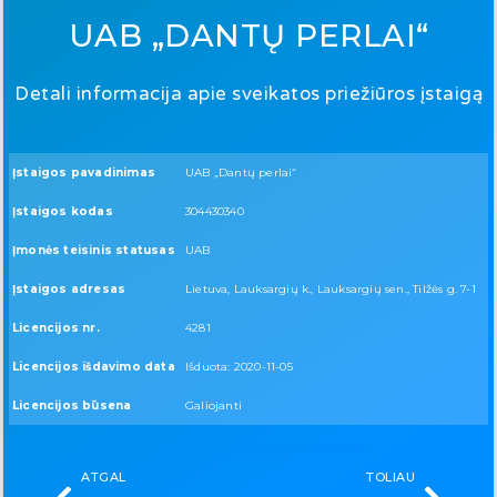
UAB „DANTŲ PERLAI“
Detali informacija apie sveikatos priežiūros įstaigą
Įstaigos pavadinimas
UAB „Dantų perlai“
Įstaigos kodas
304430340
Įmonės teisinis statusas
UAB
Įstaigos adresas
Lietuva, Lauksargių k., Lauksargių sen., Tilžės g. 7-1
Licencijos nr.
4281
Licencijos išdavimo data
Išduota: 2020-11-05
Licencijos būsena
Galiojanti
ATGAL
TOLIAU