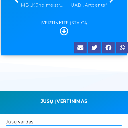
MB „Kūno meistrai“
UAB „Artdenta“
ĮVERTINKITE ĮSTAIGĄ
JŪSŲ ĮVERTINIMAS
Jūsų vardas