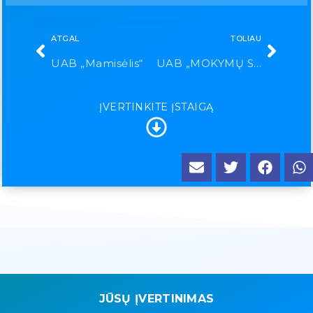
ATGAL
TOLIAU
UAB „Mamisėlis“
UAB „MOKYMŲ SPEKTRAS“
ĮVERTINKITE ĮSTAIGĄ
JŪSŲ ĮVERTINIMAS