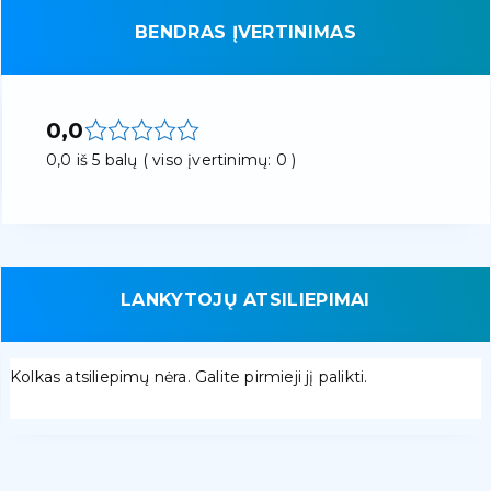
BENDRAS ĮVERTINIMAS
0,0
0,0 iš 5 balų ( viso įvertinimų: 0 )
LANKYTOJŲ ATSILIEPIMAI
Kolkas atsiliepimų nėra. Galite pirmieji jį palikti.