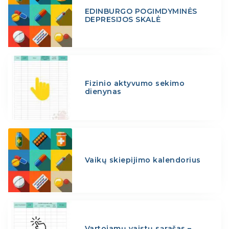
EDINBURGO POGIMDYMINĖS
DEPRESIJOS SKALĖ
Fizinio aktyvumo sekimo
dienynas
Vaikų skiepijimo kalendorius
Vartojamų vaistų sąrašas –