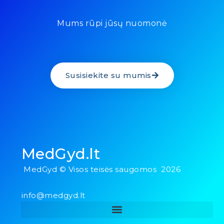
Mums rūpi jūsų nuomonė
Susisiekite su mumis
MedGyd.lt
MedGyd © Visos teisės saugomos 2026
info@medgyd.lt