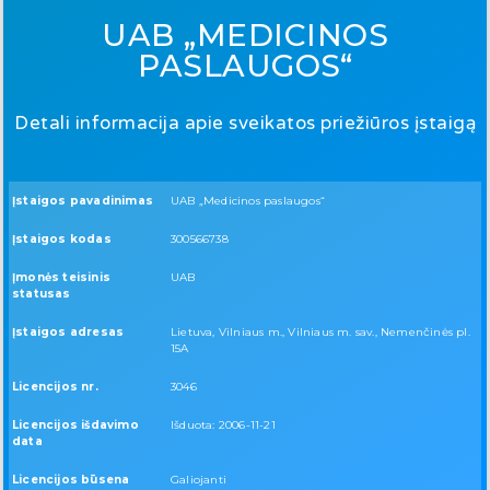
UAB „MEDICINOS
PASLAUGOS“
Detali informacija apie sveikatos priežiūros įstaigą
Įstaigos pavadinimas
UAB „Medicinos paslaugos“
Įstaigos kodas
300566738
Įmonės teisinis
UAB
statusas
Įstaigos adresas
Lietuva, Vilniaus m., Vilniaus m. sav., Nemenčinės pl.
15A
Licencijos nr.
3046
Licencijos išdavimo
Išduota: 2006-11-21
data
Licencijos būsena
Galiojanti