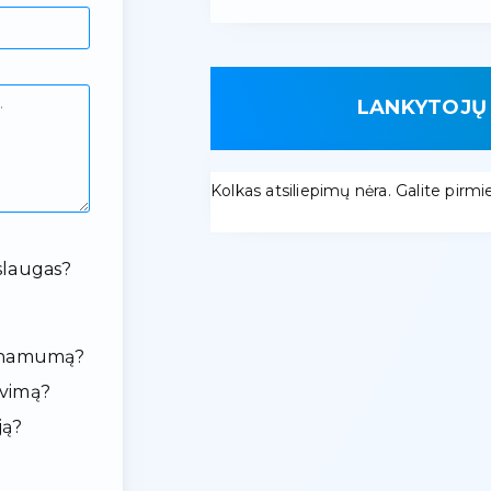
LANKYTOJŲ 
Kolkas atsiliepimų nėra. Galite pirmieji
slaugas?
ieinamumą?
avimą?
ją?