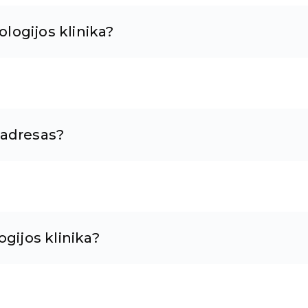
logijos klinika?
 adresas?
gijos klinika?