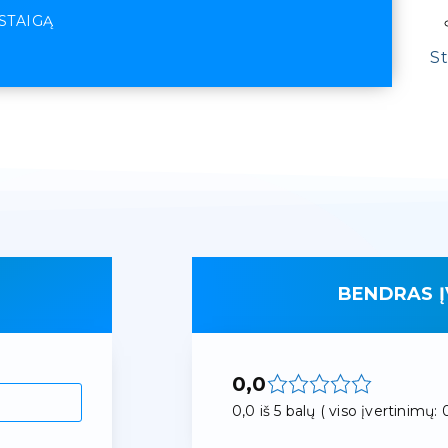
ĮSTAIGĄ
St
BENDRAS Į
0,0
0,0 iš 5 balų ( viso įvertinimų: 0