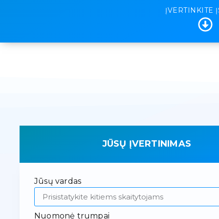
ĮVERTINKITE 
JŪSŲ ĮVERTINIMAS
Jūsų vardas
Nuomonė trumpai