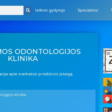
Ieškoti gydytojo
Specialistui
MOS ODONTOLOGIJOS
KLINIKA
cija apie sveikatos priežiūros įstaigą
ogijos klinika