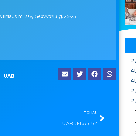
 Vilniaus m. sav, Gedvydžių g. 25-25
P
At
»
UAB
At
Pu
Pu
TOLIAU
UAB „Medutė“