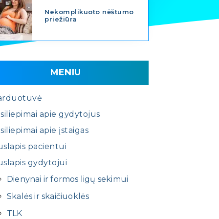
Nekomplikuoto nėštumo
priežiūra
MENIU
arduotuvė
siliepimai apie gydytojus
siliepimai apie įstaigas
slapis pacientui
slapis gydytojui
Dienynai ir formos ligų sekimui
Skalės ir skaičiuoklės
TLK