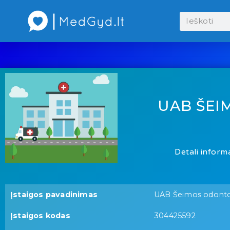
UAB ŠEI
Detali informa
Įstaigos pavadinimas
UAB Šeimos odontol
Įstaigos kodas
304425592