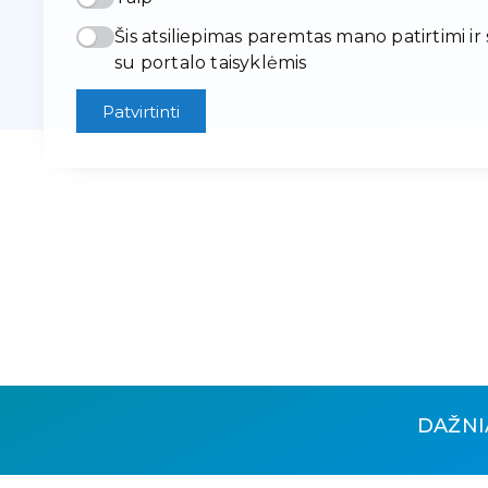
Šis atsiliepimas paremtas mano patirtimi ir
su portalo taisyklėmis
Patvirtinti
DAŽNI