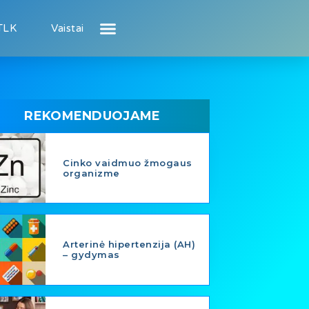
TLK
Vaistai
Atsiliepimai apie gydytojus
Atsiliepimai apie įstaigas
Naujienos
Puslapis pacientui
Puslapis gydytojui
REKOMENDUOJAME
Cinko vaidmuo žmogaus
organizme
Arterinė hipertenzija (AH)
– gydymas