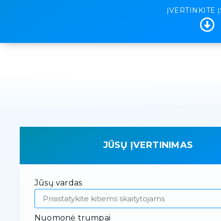
ĮVERTINKITE 
JŪSŲ ĮVERTINIMAS
Jūsų vardas
Nuomonė trumpai