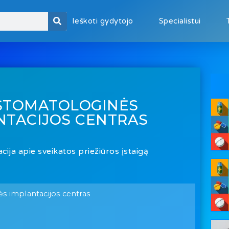
Ieškoti gydytojo
Specialistui
STOMATOLOGINĖS
NTACIJOS CENTRAS
cija apie sveikatos priežiūros įstaigą
 implantacijos centras