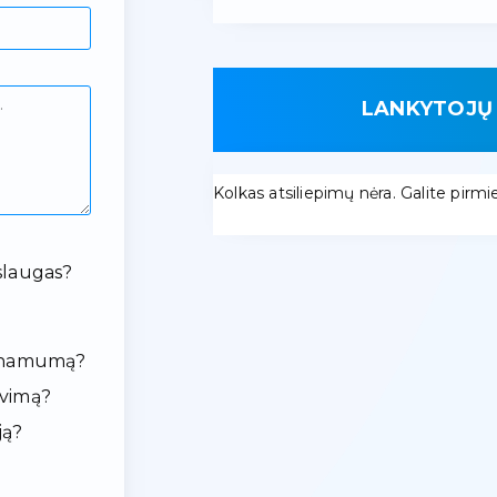
LANKYTOJŲ 
Kolkas atsiliepimų nėra. Galite pirmieji
slaugas?
ieinamumą?
avimą?
ją?