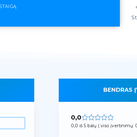
ĮSTAIGĄ
St
BENDRAS Į
0,0
0,0 iš 5 balų ( viso įvertinimų: 0