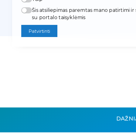
Šis atsiliepimas paremtas mano patirtimi ir
su portalo taisyklėmis
Patvirtinti
DAŽNI