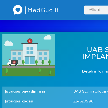
UAB 
IMPLA
Detali informa
Įstaigos pavadinimas
UAB Stomatologinės
Įstaigos kodas
224620990