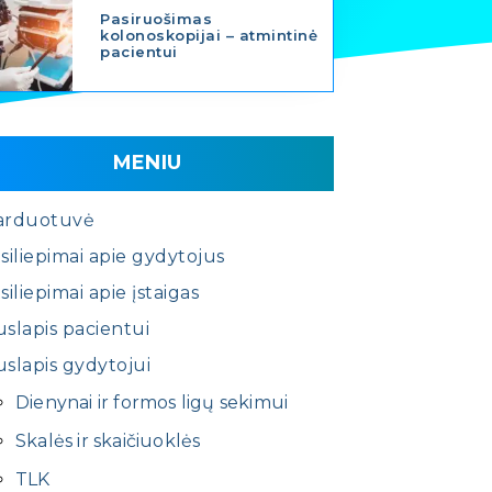
Pasiruošimas
kolonoskopijai – atmintinė
pacientui
MENIU
arduotuvė
siliepimai apie gydytojus
siliepimai apie įstaigas
slapis pacientui
slapis gydytojui
Dienynai ir formos ligų sekimui
Skalės ir skaičiuoklės
TLK