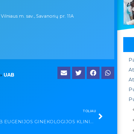
 Vilniaus m. sav., Savanorių pr. 11A
P
At
»
UAB
At
Pu
Pu
TOLIAU
UAB EUGENIJOS GINEKOLOGIJOS KLINIKA