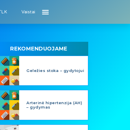
TLK
Vaistai
Atsiliepimai apie gydytojus
Atsiliepimai apie įstaigas
Naujienos
Puslapis pacientui
Puslapis gydytojui
REKOMENDUOJAME
Geležies stoka – gydytojui
Arterinė hipertenzija (AH)
– gydymas