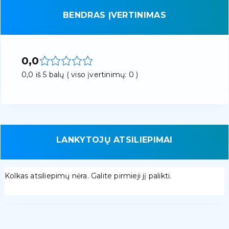
BENDRAS ĮVERTINIMAS
0,0
0,0 iš 5 balų ( viso įvertinimų: 0 )
LANKYTOJŲ ATSILIEPIMAI
Kolkas atsiliepimų nėra. Galite pirmieji jį palikti.