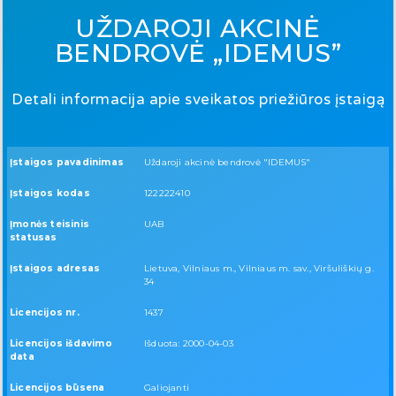
UŽDAROJI AKCINĖ
BENDROVĖ „IDEMUS”
Detali informacija apie sveikatos priežiūros įstaigą
Įstaigos pavadinimas
Uždaroji akcinė bendrovė "IDEMUS"
Įstaigos kodas
122222410
Įmonės teisinis
UAB
statusas
Įstaigos adresas
Lietuva, Vilniaus m., Vilniaus m. sav., Viršuliškių g.
34
Licencijos nr.
1437
Licencijos išdavimo
Išduota: 2000-04-03
data
Licencijos būsena
Galiojanti