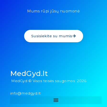
Mums rūpi jūsų nuomonė
Susisiekite su mumis
MedGyd.lt
MedGyd © Visos teisės saugomos 2026
info@medgyd.lt