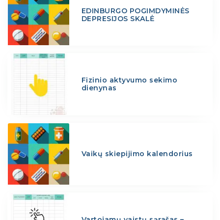
EDINBURGO POGIMDYMINĖS
DEPRESIJOS SKALĖ
Fizinio aktyvumo sekimo
dienynas
Vaikų skiepijimo kalendorius
Vartojamų vaistų sąrašas –