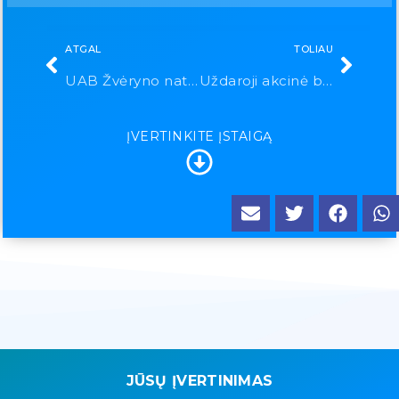
ATGAL
TOLIAU
UAB Žvėryno natūralios medicinos centras
Uždaroji akcinė bendrovė „VISION EXPRESS”
ĮVERTINKITE ĮSTAIGĄ
JŪSŲ ĮVERTINIMAS