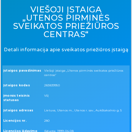
VIEŠOJI ĮSTAIGA
„UTENOS PIRMINĖS
SVEIKATOS PRIEŽIŪROS
CENTRAS“
Detali informacija apie sveikatos priežiūros įstaigą
Įstaigos pavadinimas
Viešoji įstaiga „Utenos pirminės sveikatos priežiūros
centras“
Įstaigos kodas
283839950
Įmonės teisinis
VšĮ
statusas
Įstaigos adresas
Lietuva, Utenos m., Utenos r. sav., Aukštakalnio g. 5
Licencijos nr.
280
Licencijos išdavimo
Išduota: 1999-04-08