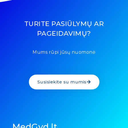
TURITE PASIŪLYMŲ AR
PAGEIDAVIMŲ?
Mums rūpi jūsų nuomonė
Susisiekite su mumis
MedGyd.lt