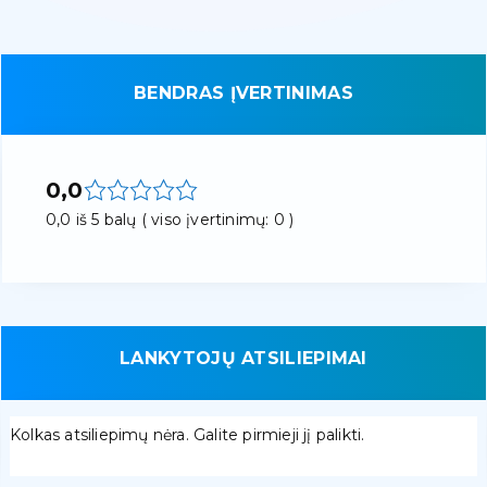
BENDRAS ĮVERTINIMAS
0,0
0,0 iš 5 balų ( viso įvertinimų: 0 )
LANKYTOJŲ ATSILIEPIMAI
Kolkas atsiliepimų nėra. Galite pirmieji jį palikti.