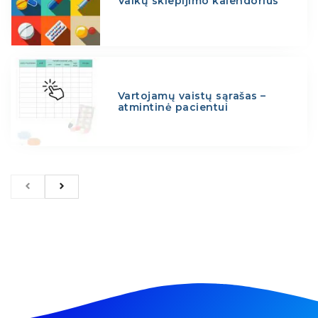
Vaikų skiepijimo kalendorius
Vartojamų vaistų sąrašas –
atmintinė pacientui