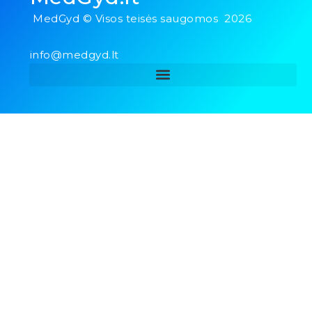
MedGyd © Visos teisės saugomos 2026
info@medgyd.lt