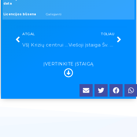
data
Licencijos būsena
Galiojanti
ATGAL
TOLIAU
VšĮ Krizių centrui „Angelų pieva“
Viešoji įstaiga Šv. Klaros palaikomojo gydymo ir slaugos ligoninė
ĮVERTINKITE ĮSTAIGĄ