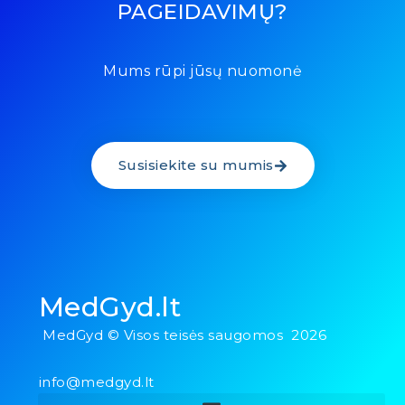
PAGEIDAVIMŲ?
Mums rūpi jūsų nuomonė
Susisiekite su mumis
MedGyd.lt
MedGyd © Visos teisės saugomos 2026
info@medgyd.lt