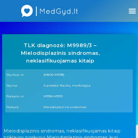
Atsiliepimai apie gydytojus
Atsiliepimai apie įstaigas
TLK diagnozė: M9989/3 –
Mielodisplazinis sindromas,
neklasifikuojamas kitaip
Skyriaus nr.
(M800-M998)
Skyrius
A priedas: Navikų morfologija
Poskyrio nr.
M998-M999
Poskyris
Mielodisplazinis sindromas
Mielodisplazinis sindromas, neklasifikuojamas kitaip
priklauso poskyriui Mielodisplazinis sindromas, kuri