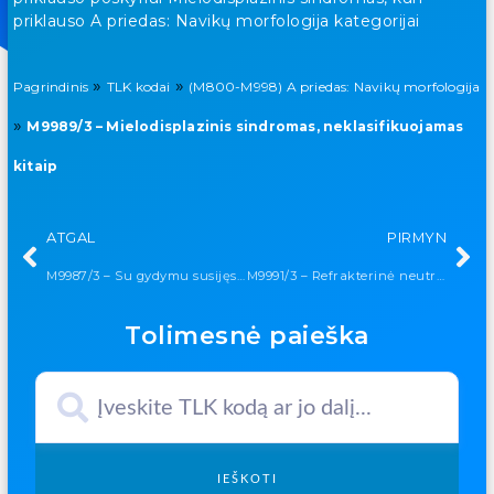
priklauso A priedas: Navikų morfologija kategorijai
»
»
Pagrindinis
TLK kodai
(M800-M998) A priedas: Navikų morfologija
»
M9989/3 – Mielodisplazinis sindromas, neklasifikuojamas
kitaip
ATGAL
PIRMYN
M9987/3 – Su gydymu susijęs mielodisplazinis sindromas, neklasifikuojamas kitaip
M9991/3 – Refrakterinė neutropenija
Tolimesnė paieška
IEŠKOTI