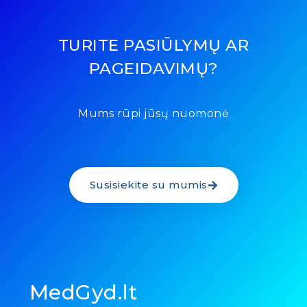
TURITE PASIŪLYMŲ AR
PAGEIDAVIMŲ?
Mums rūpi jūsų nuomonė
Susisiekite su mumis
MedGyd.lt