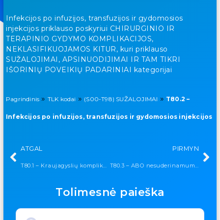
Infekcijos po infuzijos, transfuzijos ir gydomosios
injekcijos priklauso poskyriui CHIRURGINIO IR
TERAPINIO GYDYMO KOMPLIKACIJOS,
NEKLASIFIKUOJAMOS KITUR, kuri priklauso
SUŽALOJIMAI, APSINUODIJIMAI IR TAM TIKRI
IŠORINIŲ POVEIKIŲ PADARINIAI kategorijai
»
»
»
Pagrindinis
TLK kodai
(S00-T98) SUŽALOJIMAI
T80.2 –
Infekcijos po infuzijos, transfuzijos ir gydomosios injekcijos
ATGAL
PIRMYN
T80.1 – Kraujagyslių komplikacijos po infuzijos, transfuzijos ir gydomosios injekcijos
T80.3 – ABO nesuderinamumo reakcija
Tolimesnė paieška