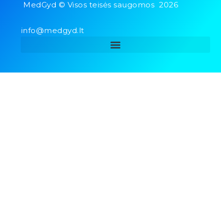
MedGyd © Visos teisės saugomos 2026
info@medgyd.lt