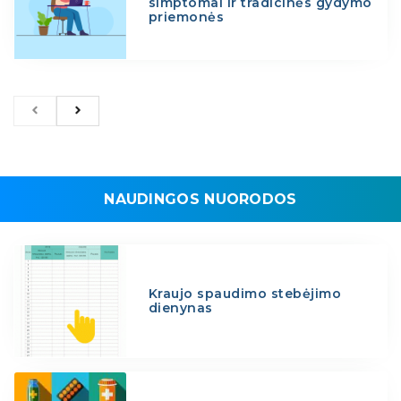
simptomai ir tradicinės gydymo
priemonės
NAUDINGOS NUORODOS
Kraujo spaudimo stebėjimo
dienynas