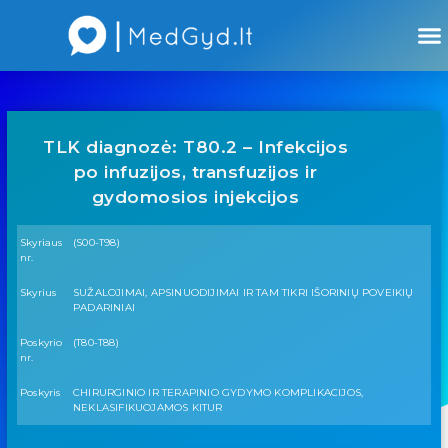
Atsiliepimai apie gydytojus
Atsiliepimai apie įstaigas
TLK diagnozė: T80.2 – Infekcijos
po infuzijos, transfuzijos ir
gydomosios injekcijos
Skyriaus
(S00-T98)
nr.
Skyrius
SUŽALOJIMAI, APSINUODIJIMAI IR TAM TIKRI IŠORINIŲ POVEIKIŲ
PADARINIAI
Poskyrio
(T80-T88)
nr.
Poskyris
CHIRURGINIO IR TERAPINIO GYDYMO KOMPLIKACIJOS,
NEKLASIFIKUOJAMOS KITUR