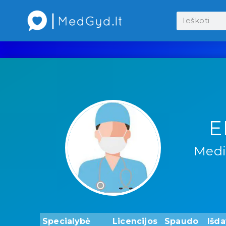
E
Medi
Specialybė
Licencijos
Spaudo
Išd