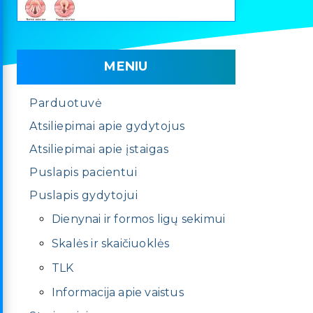
MENIU
Parduotuvė
Atsiliepimai apie gydytojus
Atsiliepimai apie įstaigas
Puslapis pacientui
Puslapis gydytojui
Dienynai ir formos ligų sekimui
Skalės ir skaičiuoklės
TLK
Informacija apie vaistus