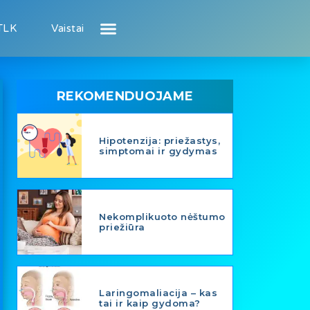
TLK
Vaistai
Atsiliepimai apie gydytojus
Atsiliepimai apie įstaigas
Puslapis pacientui
Puslapis gydytojui
REKOMENDUOJAME
Hipotenzija: priežastys,
simptomai ir gydymas
Nekomplikuoto nėštumo
priežiūra
Laringomaliacija – kas
tai ir kaip gydoma?