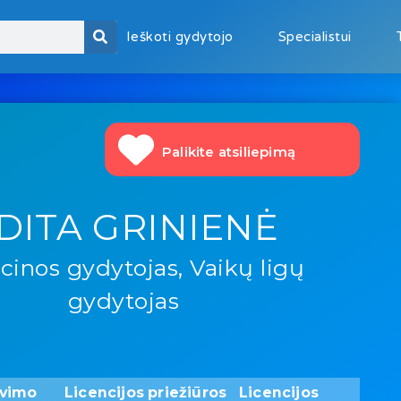
Ieškoti gydytojo
Specialistui
Palikite atsiliepimą
DITA GRINIENĖ
cinos gydytojas, Vaikų ligų
gydytojas
avimo
Licencijos priežiūros
Licencijos