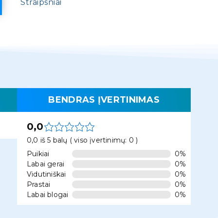
Straipsniai
BENDRAS ĮVERTINIMAS
0,0
0,0 iš 5 balų ( viso įvertinimų: 0 )
Puikiai
0%
Labai gerai
0%
Vidutiniškai
0%
Prastai
0%
Labai blogai
0%