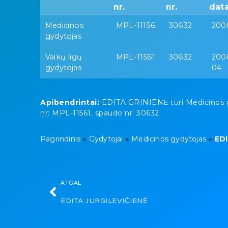
nr.
nr.
dat
Medicinos
MPL-11156
30632
200
gydytojas
Vaikų ligų
MPL-11561
30632
200
gydytojas
04
Apibendrintai:
EDITA GRINIENĖ turi Medicinos gydy
nr: MPL-11561, spaudo nr: 30632.
»
»
»
Pagrindinis
Gydytojai
Medicinos gydytojas
EDI
ATGAL
EDITA JURGILEVIČIENĖ