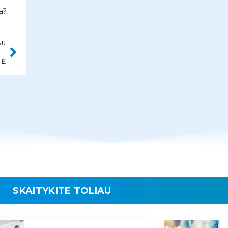
a?
AU
NĖ
SKAITYKITE TOLIAU