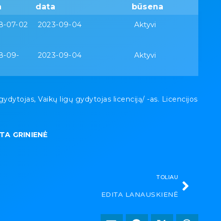
a
data
būsena
8-07-02
2023-09-04
Aktyvi
8-09-
2023-09-04
Aktyvi
tojas, Vaikų ligų gydytojas licenciją/ -as. Licencijos
TA GRINIENĖ
TOLIAU
EDITA LANAUSKIENĖ