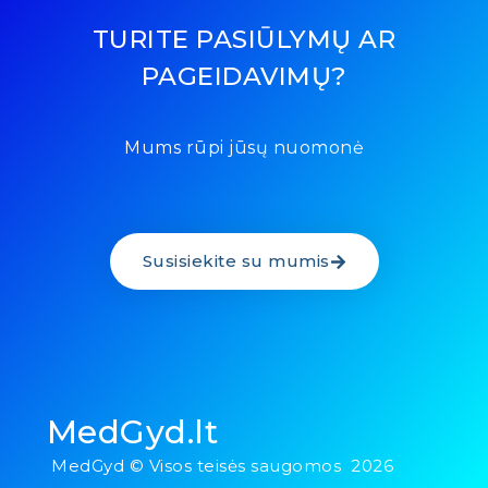
TURITE PASIŪLYMŲ AR
PAGEIDAVIMŲ?
Mums rūpi jūsų nuomonė
Susisiekite su mumis
MedGyd.lt
MedGyd © Visos teisės saugomos 2026