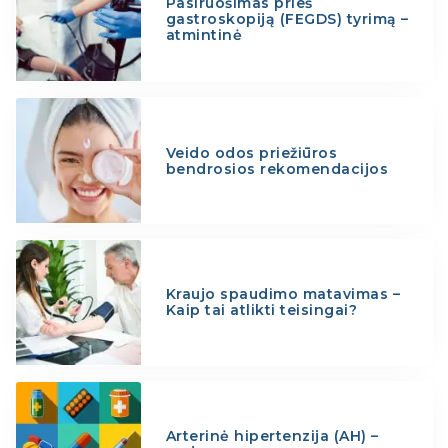
Pasiruošimas prieš
gastroskopiją (FEGDS) tyrimą –
atmintinė
Veido odos priežiūros
bendrosios rekomendacijos
Kraujo spaudimo matavimas –
Kaip tai atlikti teisingai?
Arterinė hipertenzija (AH) –