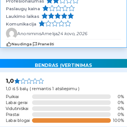
Profesionalumas
Paslaugų kaina
Laukimo laikas
Komunikacija
Anoniminis
Amelija
24 kovo, 2026
Naudinga
Pranešti
BENDRAS ĮVERTINIMAS
1,0
1,0 iš 5 balų ( remiantis 1 atsiliepimu )
Puikiai
0%
Labai gerai
0%
Vidutiniškai
0%
Prastai
0%
Labai blogai
100%