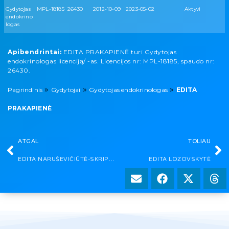
Gydytojas
MPL-18185
26430
2012-10-09
2023-05-02
Aktyvi
endokrino
logas
Apibendrintai:
EDITA PRAKAPIENĖ turi Gydytojas
endokrinologas licenciją/ -as. Licencijos nr: MPL-18185, spaudo nr:
26430.
»
»
»
Pagrindinis
Gydytojai
Gydytojas endokrinologas
EDITA
PRAKAPIENĖ
ATGAL
TOLIAU
EDITA NARUŠEVIČIŪTĖ-SKRIPKIENĖ
EDITA LOZOVSKYTĖ