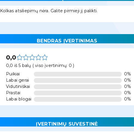
Kolkas atsiliepimų nėra. Galite pirmieji jį palikti.
BENDRAS ĮVERTINIMAS
0,0
0,0 iš 5 balų ( viso įvertinimų: 0 )
Puikiai
0%
Labai gerai
0%
Vidutiniškai
0%
Prastai
0%
Labai blogai
0%
ĮVERTINIMŲ SUVESTINĖ