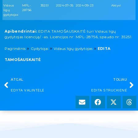
Vidaus
MPL-
35251
2024-07-05
2024-09-23
Aktyvi
ligų
28756
gydytojas
Apibendrintai:
EDITA TAMOŠAUSKAITĖ turi Vidaus ligų
gydytojas licenciją/ -as. Licencijos nr: MPL-28756, spaudo nr: 35251.
»
»
»
Pagrindinis
Gydytojai
Vidaus ligų gydytojas
EDITA
TAMOŠAUSKAITĖ
ATGAL
TOLIAU
EDYTA VALINTĖLĖ
EDITA STRUCKIENĖ