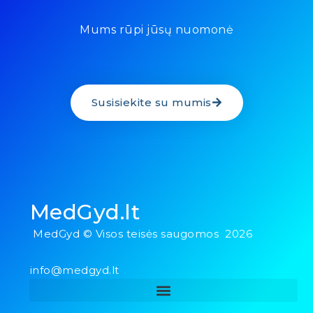
Mums rūpi jūsų nuomonė
Susisiekite su mumis
MedGyd.lt
MedGyd © Visos teisės saugomos 2026
info@medgyd.lt