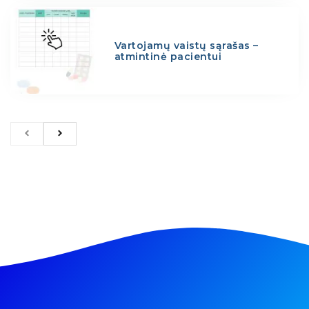
Vartojamų vaistų sąrašas –
atmintinė pacientui