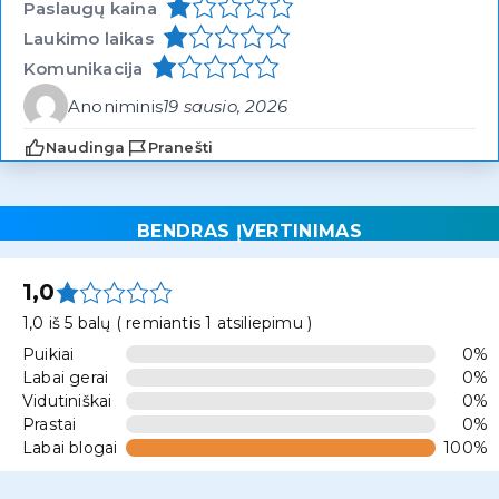
Paslaugų kaina
Laukimo laikas
Komunikacija
Anoniminis
19 sausio, 2026
Naudinga
Pranešti
BENDRAS ĮVERTINIMAS
1,0
1,0 iš 5 balų ( remiantis 1 atsiliepimu )
Puikiai
0%
Labai gerai
0%
Vidutiniškai
0%
Prastai
0%
Labai blogai
100%