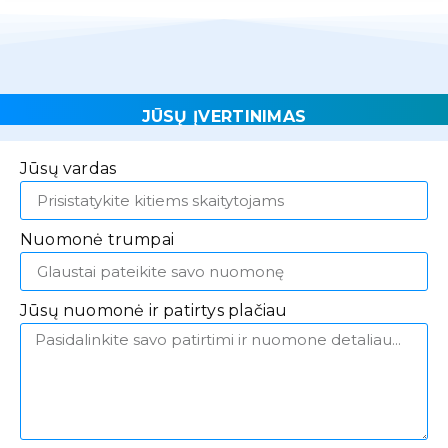
JŪSŲ ĮVERTINIMAS
Jūsų vardas
Nuomonė trumpai
Jūsų nuomonė ir patirtys plačiau