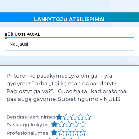
LANKYTOJŲ ATSILIEPIMAI
RŪŠIUOTI PAGAL
Priterenkė pasakymas „yra pinigai – yra
gydymas” arba „Tai ką man dabar daryt?
Paglostyt galvą?”… Guodžia tai, kad prašomą
paslaugą gavome. Supratingumo – NULIS.
Bendras įvertinimas
Paslaugų kokybė
Profesionalumas