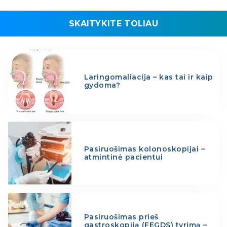
SKAITYKITE TOLIAU
Laringomaliacija – kas tai ir kaip
gydoma?
Pasiruošimas kolonoskopijai –
atmintinė pacientui
Pasiruošimas prieš
gastroskopiją (FEGDS) tyrimą –