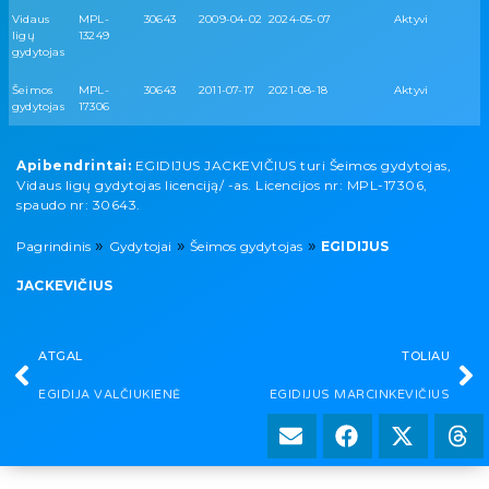
Vidaus
MPL-
30643
2009-04-02
2024-05-07
Aktyvi
ligų
13249
gydytojas
Šeimos
MPL-
30643
2011-07-17
2021-08-18
Aktyvi
gydytojas
17306
Apibendrintai:
EGIDIJUS JACKEVIČIUS turi Šeimos gydytojas,
Vidaus ligų gydytojas licenciją/ -as. Licencijos nr: MPL-17306,
spaudo nr: 30643.
»
»
»
Pagrindinis
Gydytojai
Šeimos gydytojas
EGIDIJUS
JACKEVIČIUS
ATGAL
TOLIAU
EGIDIJA VALČIUKIENĖ
EGIDIJUS MARCINKEVIČIUS