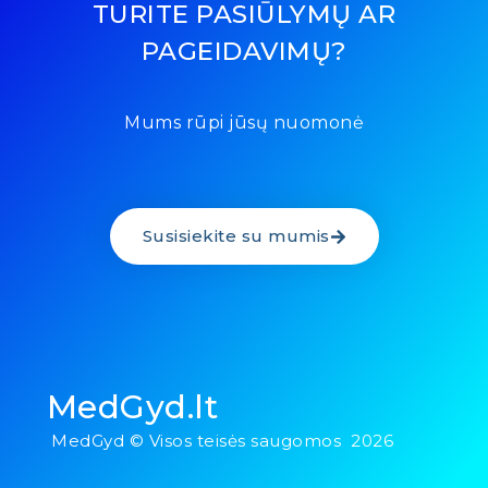
TURITE PASIŪLYMŲ AR
PAGEIDAVIMŲ?
Mums rūpi jūsų nuomonė
Susisiekite su mumis
MedGyd.lt
MedGyd © Visos teisės saugomos 2026