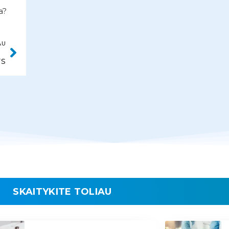
a?
AU
YS
SKAITYKITE TOLIAU