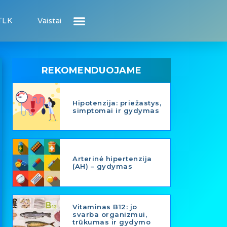
TLK
Vaistai
Atsiliepimai apie gydytojus
Atsiliepimai apie įstaigas
Puslapis pacientui
Puslapis gydytojui
REKOMENDUOJAME
Hipotenzija: priežastys,
simptomai ir gydymas
Arterinė hipertenzija
(AH) – gydymas
Vitaminas B12: jo
svarba organizmui,
trūkumas ir gydymo