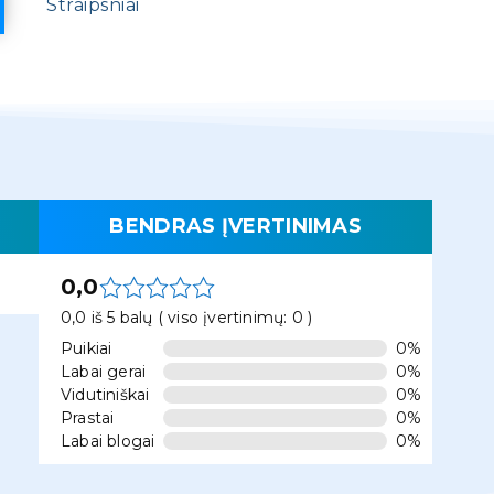
Straipsniai
BENDRAS ĮVERTINIMAS
0,0
0,0 iš 5 balų ( viso įvertinimų: 0 )
Puikiai
0%
Labai gerai
0%
Vidutiniškai
0%
Prastai
0%
Labai blogai
0%