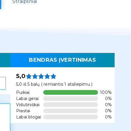
Straipsniai
BENDRAS ĮVERTINIMAS
5,0
5,0 iš 5 balų ( remiantis 1 atsiliepimu )
Puikiai
100%
Labai gerai
0%
Vidutiniškai
0%
Prastai
0%
Labai blogai
0%