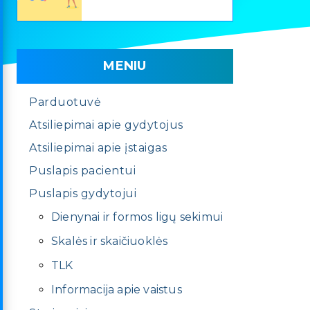
MENIU
Parduotuvė
Atsiliepimai apie gydytojus
Atsiliepimai apie įstaigas
Puslapis pacientui
Puslapis gydytojui
Dienynai ir formos ligų sekimui
Skalės ir skaičiuoklės
TLK
Informacija apie vaistus