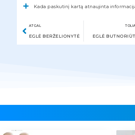
Kada paskutinį kartą atnaujinta informacij
ATGAL
TOLI
EGLĖ BERŽELIONYTĖ
EGLĖ BUTNORIŪ