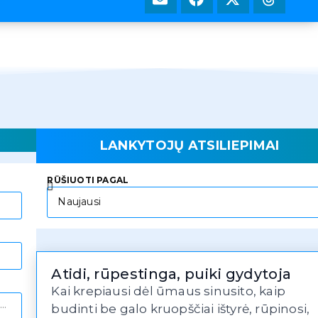
LANKYTOJŲ ATSILIEPIMAI
RŪŠIUOTI PAGAL
Atidi, rūpestinga, puiki gydytoja
Kai krepiausi dėl ūmaus sinusito, kaip
budinti be galo kruopščiai ištyrė, rūpinosi,