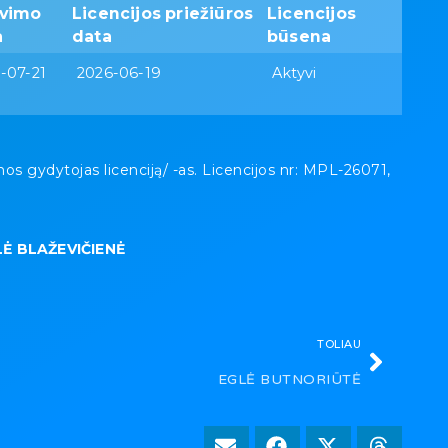
avimo
Licencijos priežiūros
Licencijos
a
data
būsena
-07-21
2026-06-19
Aktyvi
gydytojas licenciją/ -as. Licencijos nr: MPL-26071,
LĖ BLAŽEVIČIENĖ
TOLIAU
EGLĖ BUTNORIŪTĖ