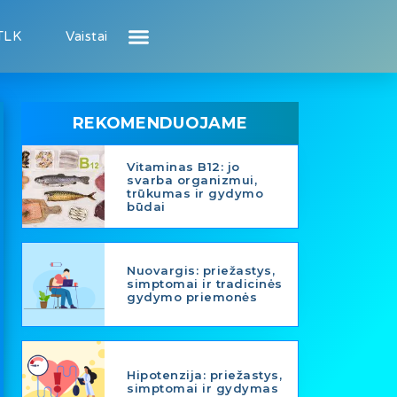
TLK
Vaistai
Atsiliepimai apie gydytojus
Atsiliepimai apie įstaigas
Puslapis pacientui
Puslapis gydytojui
REKOMENDUOJAME
Vitaminas B12: jo
svarba organizmui,
trūkumas ir gydymo
būdai
Nuovargis: priežastys,
simptomai ir tradicinės
gydymo priemonės
Hipotenzija: priežastys,
simptomai ir gydymas