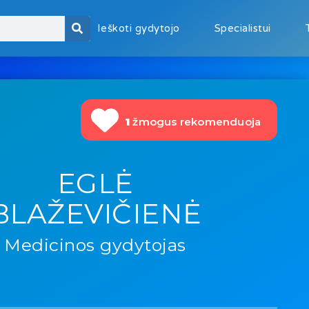
Ieškoti gydytojo
Specialistui
1
žmogus rekomenduoja
EGLĖ
BLAŽEVIČIENĖ
Medicinos gydytojas