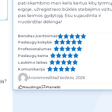
pati skambino man kelis kartus kitų tyrimų
eigoje, užregistravo būklės stebėjimo vizitu
pas šeimos gydytoją. Esu sujaudinta ir
nuoširdžiai dėkinga!
Bendras įvertinimas
Paslaugų kokybė
Profesionalumas
Paslaugų kaina
Laukimo laikas
Komunikacija
Anoniminis
Rita
3 birželio, 2026
oją?
Naudinga
Pranešti