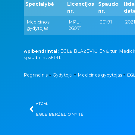
Specialybė
Licencijos
Spaudo
Išd
nr.
nr.
dat
Medicinos
MPL-
36191
2021
gydytojas
26071
Apibendrintai:
EGLĖ BLAŽEVIČIENĖ turi Medicinos 
spaudo nr: 36191.
»
»
»
Pagrindinis
Gydytojai
Medicinos gydytojas
EG
ATGAL
EGLĖ BERŽELIONYTĖ