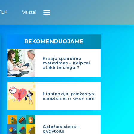
TLK
Vaistai
Atsiliepimai apie gydytojus
Atsiliepimai apie įstaigas
Puslapis pacientui
Puslapis gydytojui
REKOMENDUOJAME
Kraujo spaudimo
matavimas – Kaip tai
atlikti teisingai?
Hipotenzija: priežastys,
simptomai ir gydymas
Geležies stoka –
gydytojui