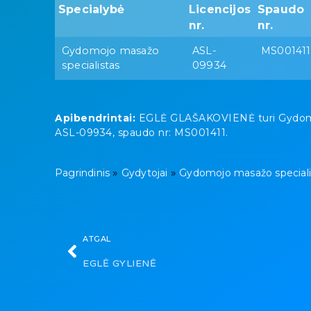
Specialybė
Licencijos
Spaudo
nr.
nr.
Gydomojo masažo
ASL-
MS001411
specialistas
09934
Apibendrintai:
EGLĖ GLAŠAKOVIENĖ turi Gydomojo 
ASL-09934, spaudo nr: MS001411.
»
»
Pagrindinis
Gydytojai
Gydomojo masažo speciali
ATGAL
EGLĖ GYLIENĖ