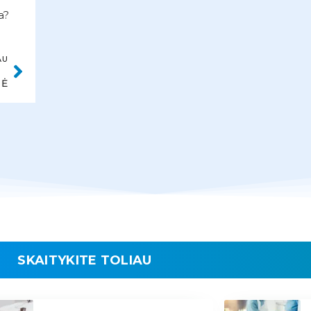
a?
AU
NĖ
SKAITYKITE TOLIAU