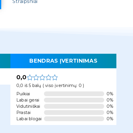
Straipsniai
BENDRAS ĮVERTINIMAS
0,0
0,0 iš 5 balų ( viso įvertinimų: 0 )
Puikiai
0%
Labai gerai
0%
Vidutiniškai
0%
Prastai
0%
Labai blogai
0%