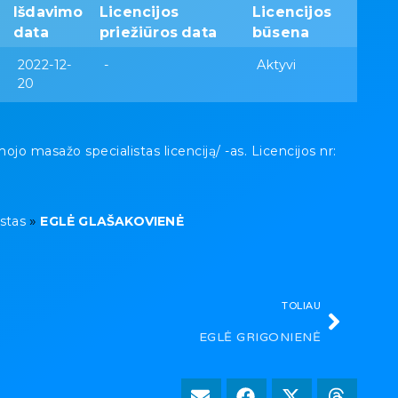
Išdavimo
Licencijos
Licencijos
data
priežiūros data
būsena
2022-12-
-
Aktyvi
20
masažo specialistas licenciją/ -as. Licencijos nr:
»
stas
EGLĖ GLAŠAKOVIENĖ
TOLIAU
EGLĖ GRIGONIENĖ