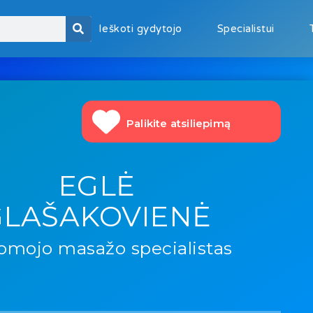
Ieškoti gydytojo
Specialistui
Palikite atsiliepimą
EGLĖ
GLAŠAKOVIENĖ
mojo masažo specialistas