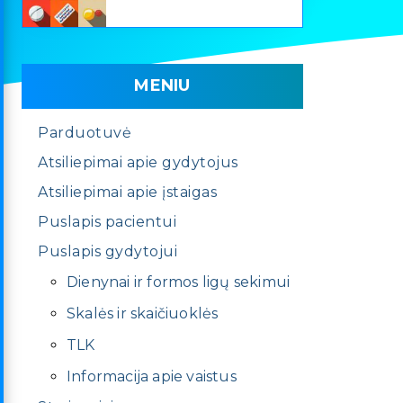
MENIU
Parduotuvė
Atsiliepimai apie gydytojus
Atsiliepimai apie įstaigas
Puslapis pacientui
Puslapis gydytojui
Dienynai ir formos ligų sekimui
Skalės ir skaičiuoklės
TLK
Informacija apie vaistus