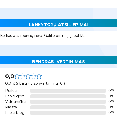
LANKYTOJŲ ATSILIEPIMAI
Kolkas atsiliepimų nėra. Galite pirmieji jį palikti.
BENDRAS ĮVERTINIMAS
0,0
0,0 iš 5 balų ( viso įvertinimų: 0 )
Puikiai
0%
Labai gerai
0%
Vidutiniškai
0%
Prastai
0%
Labai blogai
0%