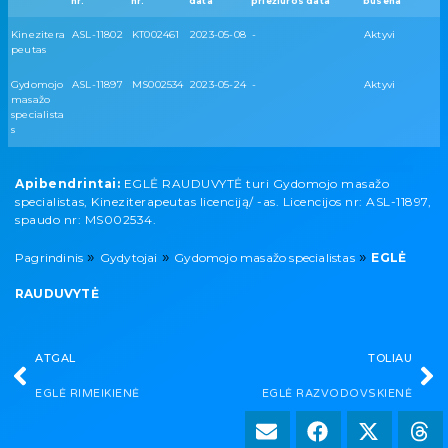
nr.
nr.
data
priežiūros data
būsena
Kinezitera
ASL-11802
KT002461
2023-05-08
-
Aktyvi
peutas
Gydomojo
ASL-11897
MS002534
2023-05-24
-
Aktyvi
masažo
specialista
s
Apibendrintai:
EGLĖ RAUDUVYTĖ turi Gydomojo masažo
specialistas, Kineziterapeutas licenciją/ -as. Licencijos nr: ASL-11897,
spaudo nr: MS002534.
»
»
»
Pagrindinis
Gydytojai
Gydomojo masažo specialistas
EGLĖ
RAUDUVYTĖ
ATGAL
TOLIAU
EGLĖ RIMEIKIENĖ
EGLĖ RAZVODOVSKIENĖ