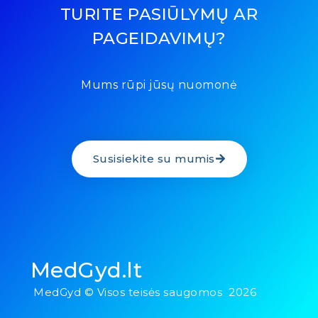
TURITE PASIŪLYMŲ AR
PAGEIDAVIMŲ?
Mums rūpi jūsų nuomonė
Susisiekite su mumis
MedGyd.lt
MedGyd © Visos teisės saugomos 2026