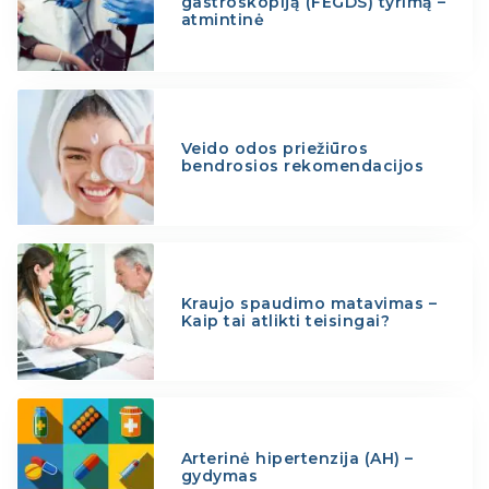
gastroskopiją (FEGDS) tyrimą –
atmintinė
Veido odos priežiūros
bendrosios rekomendacijos
Kraujo spaudimo matavimas –
Kaip tai atlikti teisingai?
Arterinė hipertenzija (AH) –
gydymas