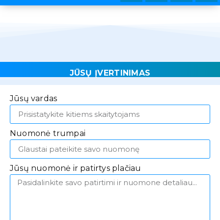
JŪSŲ ĮVERTINIMAS
Jūsų vardas
Nuomonė trumpai
Jūsų nuomonė ir patirtys plačiau