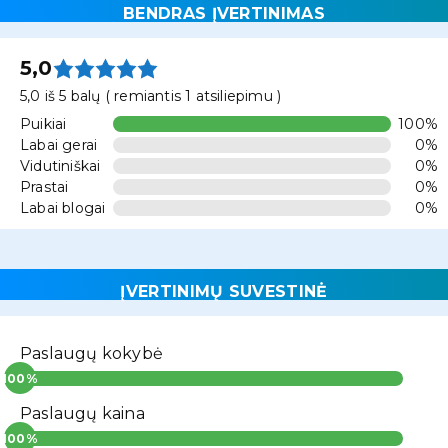
BENDRAS ĮVERTINIMAS
5,0
5,0 iš 5 balų ( remiantis 1 atsiliepimu )
Puikiai
100%
Labai gerai
0%
Vidutiniškai
0%
Prastai
0%
Labai blogai
0%
ĮVERTINIMŲ SUVESTINĖ
Paslaugų kokybė
Paslaugų kaina