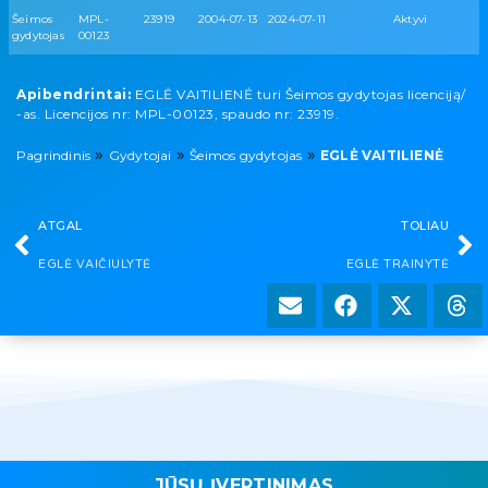
Šeimos
MPL-
23919
2004-07-13
2024-07-11
Aktyvi
gydytojas
00123
Apibendrintai:
EGLĖ VAITILIENĖ turi Šeimos gydytojas licenciją/
-as. Licencijos nr: MPL-00123, spaudo nr: 23919.
»
»
»
Pagrindinis
Gydytojai
Šeimos gydytojas
EGLĖ VAITILIENĖ
ATGAL
TOLIAU
EGLĖ VAIČIULYTĖ
EGLĖ TRAINYTĖ
JŪSŲ ĮVERTINIMAS