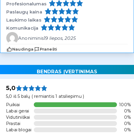
Profesionalumas
Paslaugų kaina
Laukimo laikas
Komunikacija
Anoniminis
19 liepos, 2025
Naudinga
Pranešti
BENDRAS ĮVERTINIMAS
5,0
5,0 iš 5 balų ( remiantis 1 atsiliepimu )
Puikiai
100%
Labai gerai
0%
Vidutiniškai
0%
Prastai
0%
Labai blogai
0%