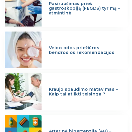
Pasiruošimas prieš
gastroskopiją (FEGDS) tyrimą –
atmintinė
Veido odos priežiūros
bendrosios rekomendacijos
Kraujo spaudimo matavimas –
Kaip tai atlikti teisingai?
Arterinė hipertenzija (AH) –