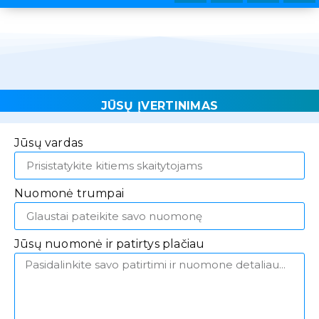
JŪSŲ ĮVERTINIMAS
Jūsų vardas
Nuomonė trumpai
Jūsų nuomonė ir patirtys plačiau