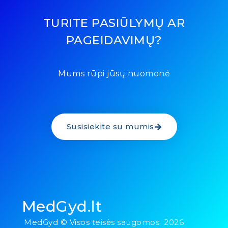
TURITE PASIŪLYMŲ AR
PAGEIDAVIMŲ?
Mums rūpi jūsų nuomonė
Susisiekite su mumis
MedGyd.lt
MedGyd © Visos teisės saugomos 2026