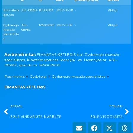
nr.
nr.
data
priežiūros data
būsena
Kinezitera
ASL-08934
KT003109
2022-10-28
-
Aktyvi
peutas
Gydomojo
ASL-
MS002901
2022-11-07
-
Aktyvi
masažo
08982
specialista
s
Apibendrintai:
EIMANTAS KETLERIS turi Gydomojo masažo
specialistas, Kineziterapeutas licenciją/ -as. Licencijos nr: ASL-
08982, spaudo nr: MS002901.
»
»
»
Pagrindinis
Gydytojai
Gydomojo masažo specialistas
EIMANTAS KETLERIS
ATGAL
TOLIAU
EGLĖ VINDAŠIŪTĖ-NARBUTĖ
EGLĖ VISOCKAITĖ