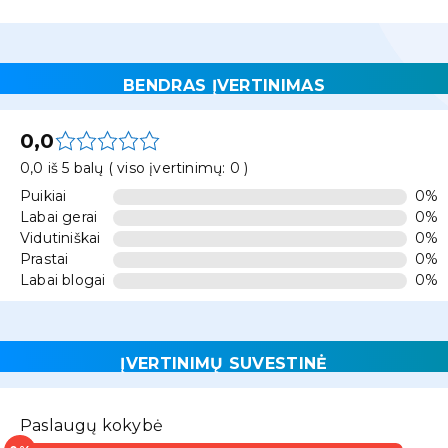
BENDRAS ĮVERTINIMAS
0,0
0,0 iš 5 balų ( viso įvertinimų: 0 )
Puikiai
0%
Labai gerai
0%
Vidutiniškai
0%
Prastai
0%
Labai blogai
0%
ĮVERTINIMŲ SUVESTINĖ
Paslaugų kokybė