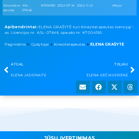
Kinezitera
ASL-
KT004150
2022-07-14
2022-11-21
Aktyvi
peutas
07646
Apibendrintai:
ELENA GRAŠYTĖ turi Kineziterapeutas licenciją/ -
as. Licencijos nr: ASL-07646, spaudo nr: KT004150.
»
»
»
Pagrindinis
Gydytojai
Kineziterapeutas
ELENA GRAŠYTĖ
ATGAL
TOLIAU
ELENA JASIŪNAITĖ
ELENA GEČIAUSKIENĖ
JŪSŲ ĮVERTINIMAS