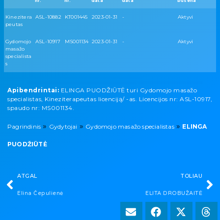
nr.
nr.
data
data
būsena
Kinezitera
ASL-10882
KT001445
2023-01-31
-
Aktyvi
peutas
Gydomojo
ASL-10917
MS001134
2023-01-31
-
Aktyvi
masažo
specialista
s
Apibendrintai:
ELINGA PUODŽIŪTĖ turi Gydomojo masažo
specialistas, Kineziterapeutas licenciją/ -as. Licencijos nr: ASL-10917,
spaudo nr: MS001134.
»
»
»
Pagrindinis
Gydytojai
Gydomojo masažo specialistas
ELINGA
PUODŽIŪTĖ
ATGAL
TOLIAU
Elina Čepulienė
ELITA DROBUŽAITĖ