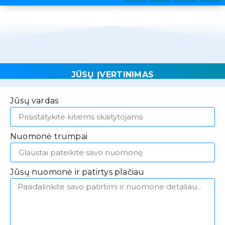
JŪSŲ ĮVERTINIMAS
Jūsų vardas
Nuomonė trumpai
Jūsų nuomonė ir patirtys plačiau