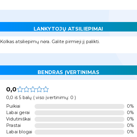
LANKYTOJŲ ATSILIEPIMAI
Kolkas atsiliepimų nėra. Galite pirmieji jį palikti.
BENDRAS ĮVERTINIMAS
0,0
0,0 iš 5 balų ( viso įvertinimų: 0 )
Puikiai
0%
Labai gerai
0%
Vidutiniškai
0%
Prastai
0%
Labai blogai
0%