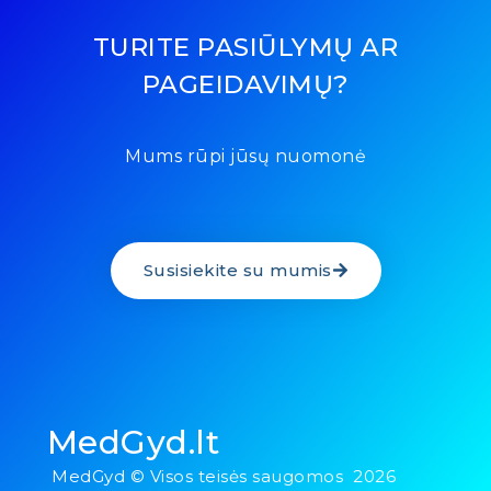
TURITE PASIŪLYMŲ AR
PAGEIDAVIMŲ?
Mums rūpi jūsų nuomonė
Susisiekite su mumis
MedGyd.lt
MedGyd © Visos teisės saugomos 2026