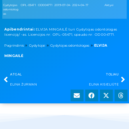
Gydytojas
OPL-05471
OD004771
2019-07-04
2024-04-17
Aktyvi
odontolog
as
Apibendrintai:
ELVIJA MINGAILĖ turi Gydytojas odontologas
licenciją/ -as. Licencijos nr: OPL-05471, spaudo nr: OD004771.
»
»
»
Pagrindinis
Gydytojai
Gydytojas odontologas
ELVIJA
MINGAILĖ
ATGAL
TOLIAU
ELINA ŽURMAN
ELINA KISIELIŪTĖ