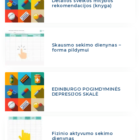
Detalios sveikos mitybos
rekomendacijos (knyga)
Skausmo sekimo dienynas –
forma pildymui
EDINBURGO POGIMDYMINĖS
DEPRESIJOS SKALĖ
Fizinio aktyvumo sekimo
dienynas