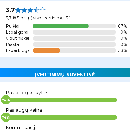
3,7
3,7 iš 5 balų ( viso įvertinimų: 3 )
Puikiai
67%
Labai gerai
0%
Vidutiniškai
0%
Prastai
0%
Labai blogai
33%
ĮVERTINIMŲ SUVESTINĖ
Paslaugų kokybė
Paslaugų kaina
Komunikacija