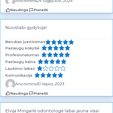
Anoniminis
24 rugpjūčio, 2024
Naudinga
Pranešti
Nuostabi gydytoja!
Bendras įvertinimas
Paslaugų kokybė
Profesionalumas
Paslaugų kaina
Laukimo laikas
Komunikacija
Anoniminis
10 liepos, 2023
Naudinga
Pranešti
Elvija Mingailė odontologė labai jauna visai