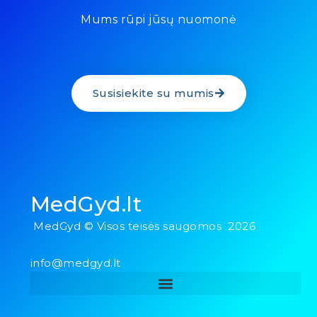
Mums rūpi jūsų nuomonė
Susisiekite su mumis
MedGyd.lt
MedGyd © Visos teisės saugomos 2026
info@medgyd.lt