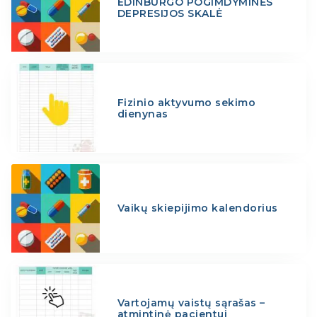
EDINBURGO POGIMDYMINĖS
DEPRESIJOS SKALĖ
Fizinio aktyvumo sekimo
dienynas
Vaikų skiepijimo kalendorius
Vartojamų vaistų sąrašas –
atmintinė pacientui