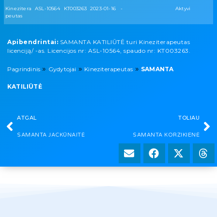
Kinezitera
ASL-10564
KT003263
2023-01-16
-
Aktyvi
peutas
Apibendrintai:
SAMANTA KATILIŪTĖ turi Kineziterapeutas
licenciją/ -as. Licencijos nr: ASL-10564, spaudo nr: KT003263.
»
»
»
Pagrindinis
Gydytojai
Kineziterapeutas
SAMANTA
KATILIŪTĖ
ATGAL
TOLIAU
SAMANTA JACKŪNAITĖ
SAMANTA KORZIKIENĖ