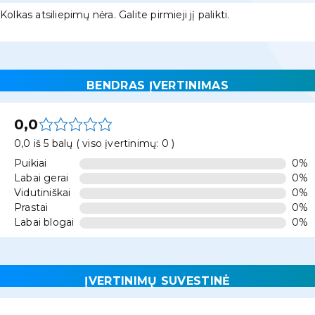
Kolkas atsiliepimų nėra. Galite pirmieji jį palikti.
BENDRAS ĮVERTINIMAS
0,0
0,0 iš 5 balų ( viso įvertinimų: 0 )
Puikiai
0%
Labai gerai
0%
Vidutiniškai
0%
Prastai
0%
Labai blogai
0%
ĮVERTINIMŲ SUVESTINĖ