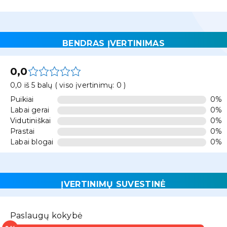
BENDRAS ĮVERTINIMAS
0,0
0,0 iš 5 balų ( viso įvertinimų: 0 )
Puikiai
0%
Labai gerai
0%
Vidutiniškai
0%
Prastai
0%
Labai blogai
0%
ĮVERTINIMŲ SUVESTINĖ
Paslaugų kokybė