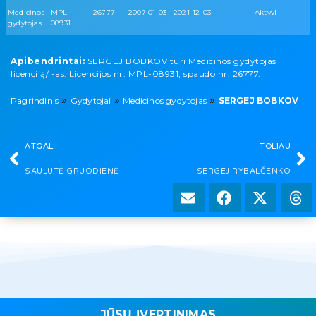
Medicinos
MPL-
26777
2007-01-03
2021-12-03
Aktyvi
gydytojas
08931
Apibendrintai:
SERGEJ BOBKOV turi Medicinos gydytojas
licenciją/ -as. Licencijos nr: MPL-08931, spaudo nr: 26777.
»
»
»
Pagrindinis
Gydytojai
Medicinos gydytojas
SERGEJ BOBKOV
ATGAL
TOLIAU
SAULUTĖ GRUODIENĖ
SERGEJ RYBALČENKO
JŪSŲ ĮVERTINIMAS